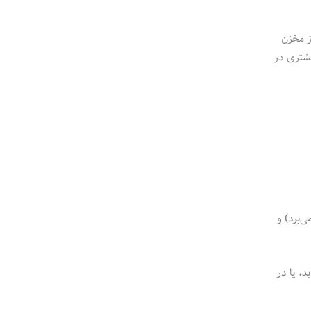
ز مخزن
شنهای بیشتری در
‌برد) و
 XAMPP (یا WAMMP، LAMMP، EasyPHP) رو بلد نبودید، یا در