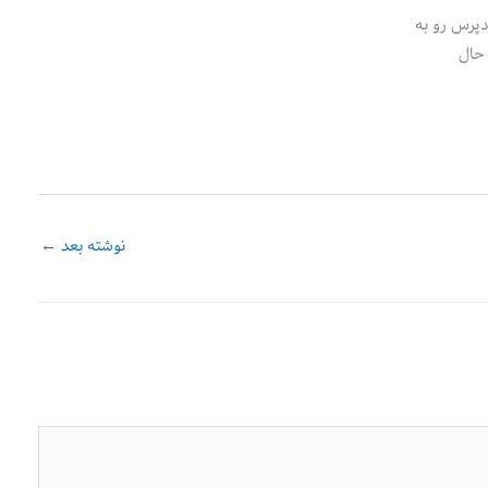
دپرس رو به
 کنید که ببینید کارایی داره یا نه، از لحاظ UI باهاش حال
نوشته بعد
←