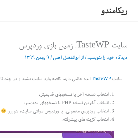
رش
ریکامندو
ه
حتوا
سایت TasteWP: زمین بازی وردپرس
دیدگاه‌ خود را بنویسید
/ از
ابوالفضل آهنی
/
۹ بهمن ۱۳۹۹
سایت
TasteWP
ایده جالبی داره. کافیه وارد سایت بشید و در چند ث
انتخاب نسخه آخر یا نسخه‎های قدیمیتر،
انتخاب آخرین نسخه PHP یا نسخه‎های قدیمیتر،
انتخاب وردپرس معمولی، یا وردپرس مولتی سایت، هورررا
انتخاب گزینه‌های پیشرفته.