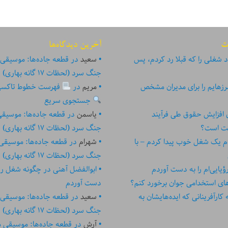
ت
آخرین دیدگاه‌ها
 شغلی را که قبلا رد کردم، پس
سعید
در
قطعه جاده‌ها: موسیقی
جنگ سرد (لحظات ۱۷ گانه بهاری)
زهایم را برای مدیران مشخص
مریم
در
فهرست خطوط تاکسی تهر
جستجوی سریع
ای افزایش حقوق طی فرآیند
یاسمن
در
قطعه جاده‌ها: موسیق
ست است؟
جنگ سرد (لحظات ۱۷ گانه بهاری)
م یک شغل خوب پیدا کردم – با
شهرام
در
قطعه جاده‌ها: موسیقی
جنگ سرد (لحظات ۱۷ گانه بهاری)
یایی‌ام را به دست آوردم
ابوالفضل آهنی
در
چگونه شغل رؤیا
های استخدامی جوان برخورد کنم؟
دست آوردم
رآفرینانی که ایده‏‏‌‏‏‌هایشان به
سعید
در
قطعه جاده‌ها: موسیقی
جنگ سرد (لحظات ۱۷ گانه بهاری)
آرش
در
قطعه جاده‌ها: موسیقی 