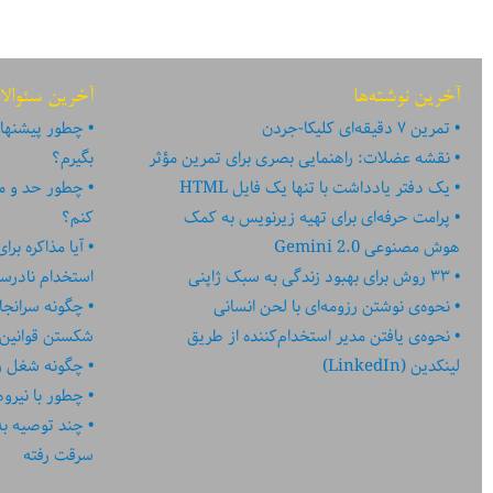
آخرین نوشته‌ها
آخرین سئوالا
تمرین ۷ دقیقه‌ای کلیکا-جردن
چطور پیشنهاد
نقشه عضلات: راهنمایی بصری برای تمرین مؤثر
بگیرم؟
یک دفتر یادداشت با تنها یک فایل HTML
چطور حد و مر
پرامت حرفه‌ای برای تهیه زیرنویس به کمک
کنم؟
هوش مصنوعی Gemini 2.0
آیا مذاکره بر
۳۳ روش برای بهبود زندگی به سبک ژاپنی
استخدام نادر
نحوه‌ی نوشتن رزومه‌ای با لحن انسانی
چگونه سرانجا
نحوه‌ی یافتن مدیر استخدام‌کننده از طریق
شکستن قوانین
لینکدین (LinkedIn)
چگونه شغل رؤ
چطور با نیرو
چند توصیه به کا
سرقت رفته