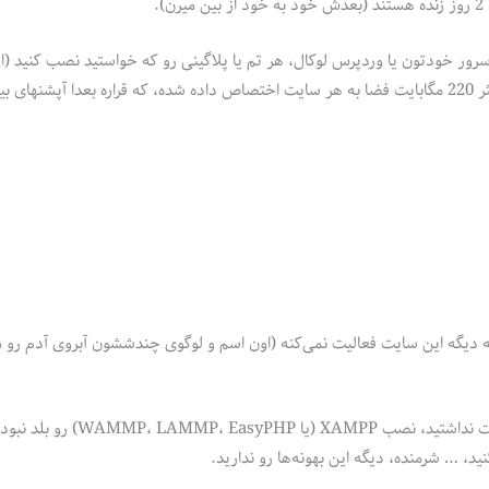
 خودتون یا وردپرس لوکال، هر تم یا پلاگینی رو که خواستید نصب کنید (ا
wordpress.org یا آپلود توسط خودتون). البته در حال حاضر حداکثر 220 مگابایت فضا به هر سایت اختصاص داده شده، که قراره بعدا آپ
 دیگه این سایت فعالیت نمی‌کنه (اون اسم و لوگوی چندششون آبروی آدم رو می
به طور خلاصه اگه تا حالا میخواستید وردپرس رو یاد بگیرید ولی هاست نداشتید، نصب
 … شرمنده، دیگه این بهونه‌‌ها رو ندارید.