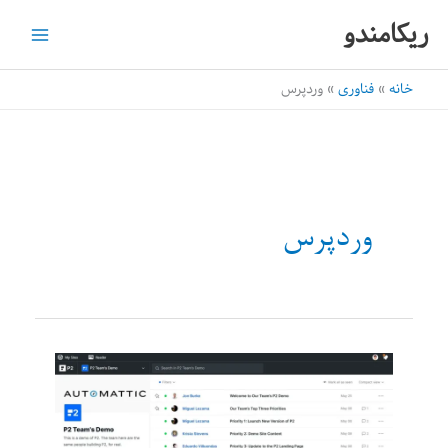
رش
ریکامندو
ه
حتوا
خانه
فناوری
وردپرس
وردپرس