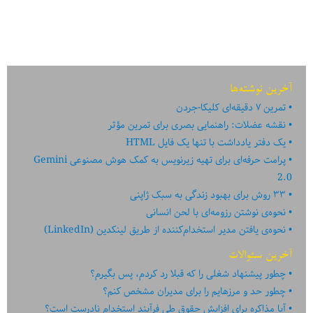
راه
یادگیری
اصولی
وردپرس
آخرین نوشته‌ها
تمرین ۷ دقیقه‌ای کلیکا-جردن
نقشه عضلات: راهنمایی بصری برای تمرین مؤثر
یک دفتر یادداشت با تنها یک فایل HTML
پرامت حرفه‌ای برای تهیه زیرنویس به کمک هوش مصنوعی Gemini
2.0
۳۳ روش برای بهبود زندگی به سبک ژاپنی
نحوه‌ی نوشتن رزومه‌ای با لحن انسانی
نحوه‌ی یافتن مدیر استخدام‌کننده از طریق لینکدین (LinkedIn)
آخرین سئوالات
چطور پیشنهاد شغلی را که قبلا رد کردم، پس بگیرم؟
چطور حد و مرزهایم را برای مدیران مشخص کنم؟
آیا مذاکره برای افزایش حقوق طی فرآیند استخدام نادرست است؟