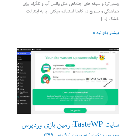
رسمی‌تر) و شبکه های اجتماعی مثل واتس آپ و تلگرام برای
هماهنگی و تسریع در کارها استفاده میکنن. یا یه اینترانت
خشک […]
نسخه
بیشتر بخوانید »
جدید
قالب
افسانه‌ای
P2:
با
این
ابزار
رایگان
بهره‌وری
تیمتان
را
افزایش
سایت TasteWP: زمین بازی وردپرس
دهید
وردپرس
,
یادگیری
/
زمین بازی
/
۹ بهمن ۱۳۹۹