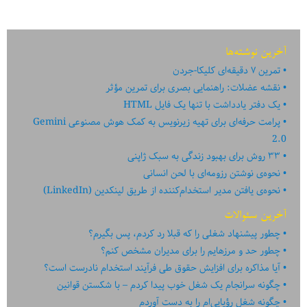
آخرین نوشته‌ها
تمرین ۷ دقیقه‌ای کلیکا-جردن
نقشه عضلات: راهنمایی بصری برای تمرین مؤثر
یک دفتر یادداشت با تنها یک فایل HTML
پرامت حرفه‌ای برای تهیه زیرنویس به کمک هوش مصنوعی Gemini
2.0
۳۳ روش برای بهبود زندگی به سبک ژاپنی
نحوه‌ی نوشتن رزومه‌ای با لحن انسانی
نحوه‌ی یافتن مدیر استخدام‌کننده از طریق لینکدین (LinkedIn)
آخرین سئوالات
چطور پیشنهاد شغلی را که قبلا رد کردم، پس بگیرم؟
چطور حد و مرزهایم را برای مدیران مشخص کنم؟
آیا مذاکره برای افزایش حقوق طی فرآیند استخدام نادرست است؟
چگونه سرانجام یک شغل خوب پیدا کردم – با شکستن قوانین
چگونه شغل رؤیایی‌ام را به دست آوردم