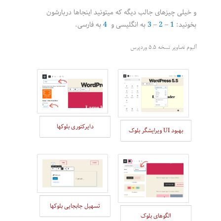
و خیلی چیزهای جالب دیگه که میتونید اینجاها دربارشون
بخونید:
1
–
2
–
3
به انگلیسی و
4
به فارسی.
آلبوم تصاویر تسخه 5.5 وردپرس
دایرکتوری بلوکها
بهبود UI ویرایشگر بلوک
تسهیل جابجایی بلوکها
الگوهای بلوک