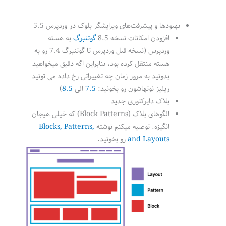
بهبودها و پیشرفت‌های ویرایشگر بلوک در وردپرس 5.5
افزودن امکانات نسخه 8.5
گوتنبرگ
به هسته
وردپرس (نسخه قبل وردپرس تا گوتنبرگ 7.4 رو به
هسته منتقل کرده بود، بنابراین اگه دقیق میخواهید
بدونید به مرور زمان چه تغییراتی رخ داده می تونید
ریلیز نوتهاشون رو بخونید:
7.5
الی
8.5
)
بلاک دایرکتوری جدید
الگوهای بلاک (Block Patterns) که خیلی هیجان
انگیزه. توصیه میکنم نوشته
Blocks, Patterns,
and Layouts
رو بخونید.