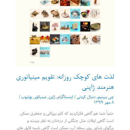
یا
خلاقانه
لذت های کوچک روزانه: تقویم مینیاتوری
هنرمند ژاپنی
چی ببینیم
,
دنبال کردنی
/
اینستاگرام
,
ژاپن
,
مینیاتور
,
یوتیوب
/
۸ مهر ۱۳۹۹
حتماً شما هم گاهی فکرکردید که کلم بروکلی و جعفری ممکن
است گاهی اوقات مثل جنگلی از درختان به نظر برسند و
برگهای شناور روی سطح آب، ممکن است گاهی شبیه قایق های