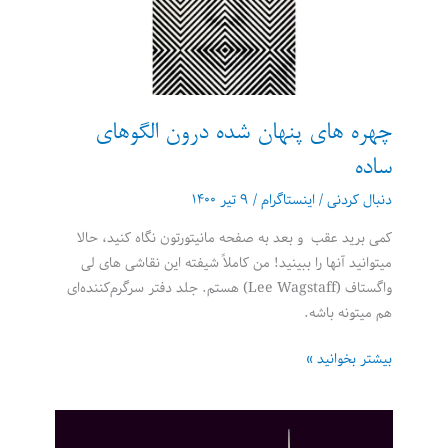
چهره های پنهان شده درون الگوهای
ساده
دنبال کردنی
/
اینستاگرام
/
۹ تیر ۱۴۰۰
کمی برید عقب و بعد به صفحه مانیتورتون نگاه کنید، حالا
میتوانید آنها را ببینید! من کاملاً شیفته این نقاشی های لی
واگستاف (Lee Wagstaff) هستم. جلد دفتر سرگرم‌کننده‌ای
هم میتونه باشه.
چهره
بیشتر بخوانید »
های
پنهان
شده