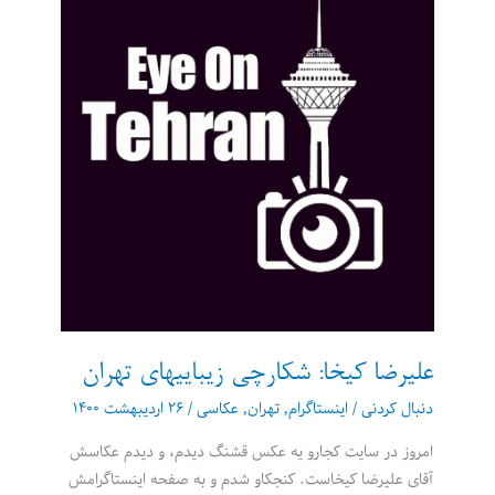
درون
الگوهای
ساده
علیرضا کیخا: شکارچی زیباییهای تهران
دنبال کردنی
/
اینستاگرام
,
تهران
,
عکاسی
/
۲۶ اردیبهشت ۱۴۰۰
امروز در سایت کجارو یه عکس قشنگ دیدم، و دیدم عکاسش
آقای علیرضا کیخاست. کنجکاو شدم و به صفحه اینستاگرامش