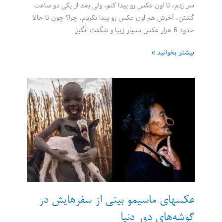
سر زدم، تا اون عکس رو پیدا کنم، ولی بعد از یکی دو ساعت
گشتن، آخرش هم اون عکس رو پیدا نکردم. چرا؟ چون تا حالا
حدود 6 هزار عکس بسیار زیبا و شگفت انگیز
علیرضا
بیشتر بخوانید »
کیخا:
شکارچی
زیباییهای
تهران
عکسهای ماسیمو بیتی از سفرهایش در
گوشه‌های دور دنیا