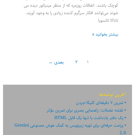
کوچک باشند. اتفاقات روزمره که از منظر مینیاتور دیده می
شوند می‌توانند افکار سرگرم کننده زیادی را به وجود آورند.
تاناکا تاتسویا
لذت
بیشتر بخوانید »
های
کوچک
روزانه:
۱
۲
بعدی
←
تقویم
مینیاتوری
هنرمند
ژاپنی
آخرین نوشته‌ها
تمرین ۷ دقیقه‌ای کلیکا-جردن
نقشه عضلات: راهنمایی بصری برای تمرین مؤثر
یک دفتر یادداشت با تنها یک فایل HTML
پرامت حرفه‌ای برای تهیه زیرنویس به کمک هوش مصنوعی Gemini
2.0