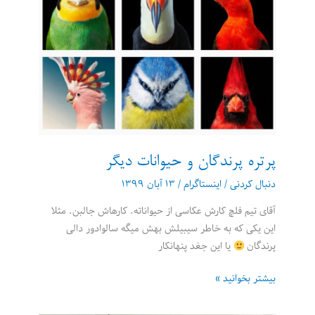
پرتره پرندگان و حیوانات دیگر
دنبال کردنی
/
اینستاگرام
/
۱۳ آبان ۱۳۹۹
آقای تیم فلچ کارش عکاسی از حیواناته. کارهاش جالبن. مثلا
این یکی که به خاطر سیبیلش بهش میگه سالوادور دالی
پرندگان
یا این جغد پنهانکار
پرتره
بیشتر بخوانید »
پرندگان
و