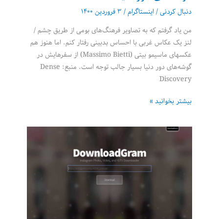
دنبال کردنی
/
اینستاگرام
/
۳ فروردین ۱۴۰۰
من یاد گرفتم که به تصاویر فرهنگ‌های بومی از طریق چشم /
لنز یک عکاس غربی با احساس بدبینی رفتار کنم. اما هنوز هم
عکسهای ماسیمو بیتی (Massimo Bietti) از سفرهایش در
گوشه‌های دور دنیا بسیار جالب توجه است. منبع: Dense
Discovery
عکسهای
بیشتر بخوانید »
ماسیمو
بیتی
از
سفرهایش
در
گوشه‌های
دور
دنیا