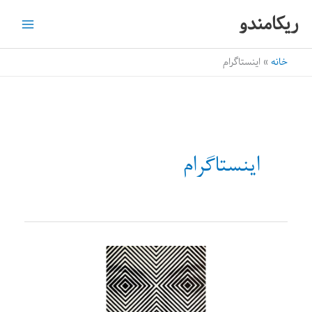
رش
ریکامندو
ه
حتوا
خانه
اینستاگرام
اینستاگرام