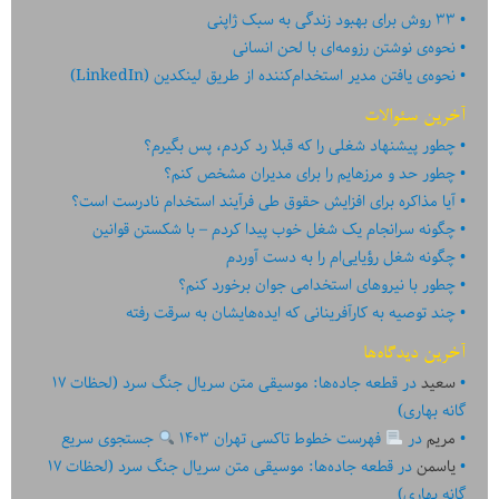
۳۳ روش برای بهبود زندگی به سبک ژاپنی
نحوه‌ی نوشتن رزومه‌ای با لحن انسانی
نحوه‌ی یافتن مدیر استخدام‌کننده از طریق لینکدین (LinkedIn)
آخرین سئوالات
چطور پیشنهاد شغلی را که قبلا رد کردم، پس بگیرم؟
چطور حد و مرزهایم را برای مدیران مشخص کنم؟
آیا مذاکره برای افزایش حقوق طی فرآیند استخدام نادرست است؟
چگونه سرانجام یک شغل خوب پیدا کردم – با شکستن قوانین
چگونه شغل رؤیایی‌ام را به دست آوردم
چطور با نیروهای استخدامی جوان برخورد کنم؟
چند توصیه به کارآفرینانی که ایده‏‏‌‏‏‌هایشان به سرقت رفته
آخرین دیدگاه‌ها
سعید
در
قطعه جاده‌ها: موسیقی متن سریال جنگ سرد (لحظات ۱۷
گانه بهاری)
مریم
در
فهرست خطوط تاکسی تهران ۱۴۰۳
جستجوی سریع
یاسمن
در
قطعه جاده‌ها: موسیقی متن سریال جنگ سرد (لحظات ۱۷
گانه بهاری)