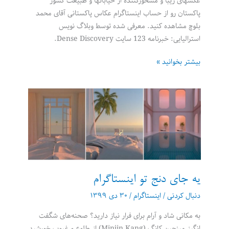
عکسهای زیبا و مسحور‌کننده از خیابانها و طبیعت کشور
پاکستان رو از حساب اینستاگرام عکاس پاکستانی آقای محمد
بلوچ مشاهده کنید. معرفی شده توسط وبلاگ نویس
استرالیایی: خبرنامه 123 سایت Dense Discovery.
پاکستان
بیشتر بخوانید »
از
دریچه
دوربین
محمد
بلوچ
یه جای دنج تو اینستاگرام
دنبال کردنی
/
اینستاگرام
/
۳۰ دی ۱۳۹۹
به مکانی شاد و آرام برای فرار نیاز دارید؟ صحنه‌های شگفت
انگیز مینجین کانگ (Minjin Kang) از طلوع و غروب خورشید