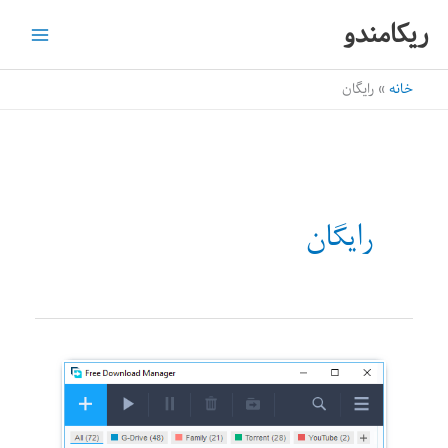
رش
ریکامندو
ه
حتوا
خانه
رایگان
رایگان