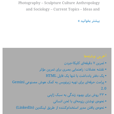
Photography – Sculpture Culture Anthropology
and Sociology – Current Topics – Ideas and
مرجع
بیشتر بخوانید »
فیلمهای
مستند
رایگان
آخرین نوشته‌ها
تمرین ۷ دقیقه‌ای کلیکا-جردن
نقشه عضلات: راهنمایی بصری برای تمرین مؤثر
یک دفتر یادداشت با تنها یک فایل HTML
پرامت حرفه‌ای برای تهیه زیرنویس به کمک هوش مصنوعی Gemini
2.0
۳۳ روش برای بهبود زندگی به سبک ژاپنی
نحوه‌ی نوشتن رزومه‌ای با لحن انسانی
نحوه‌ی یافتن مدیر استخدام‌کننده از طریق لینکدین (LinkedIn)