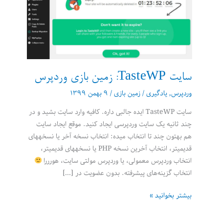
سایت TasteWP: زمین بازی وردپرس
وردپرس
,
یادگیری
/
زمین بازی
/
۹ بهمن ۱۳۹۹
سایت TasteWP ایده جالبی داره. کافیه وارد سایت بشید و در
چند ثانیه یک سایت وردپرسی ایجاد کنید. موقع ایجاد سایت
هم بهتون چند تا انتخاب میده: انتخاب نسخه آخر یا نسخه‎های
قدیمیتر، انتخاب آخرین نسخه PHP یا نسخه‎های قدیمیتر،
انتخاب وردپرس معمولی، یا وردپرس مولتی سایت، هورررا
انتخاب گزینه‌های پیشرفته. بدون عضویت در […]
سایت
بیشتر بخوانید »
TasteWP: