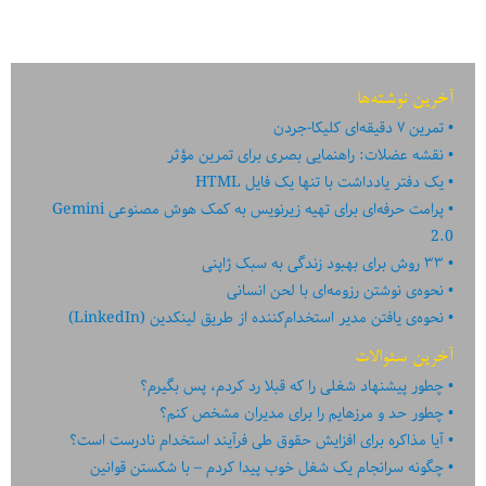
زمین
بازی
وردپرس
آخرین نوشته‌ها
تمرین ۷ دقیقه‌ای کلیکا-جردن
نقشه عضلات: راهنمایی بصری برای تمرین مؤثر
یک دفتر یادداشت با تنها یک فایل HTML
پرامت حرفه‌ای برای تهیه زیرنویس به کمک هوش مصنوعی Gemini
2.0
۳۳ روش برای بهبود زندگی به سبک ژاپنی
نحوه‌ی نوشتن رزومه‌ای با لحن انسانی
نحوه‌ی یافتن مدیر استخدام‌کننده از طریق لینکدین (LinkedIn)
آخرین سئوالات
چطور پیشنهاد شغلی را که قبلا رد کردم، پس بگیرم؟
چطور حد و مرزهایم را برای مدیران مشخص کنم؟
آیا مذاکره برای افزایش حقوق طی فرآیند استخدام نادرست است؟
چگونه سرانجام یک شغل خوب پیدا کردم – با شکستن قوانین