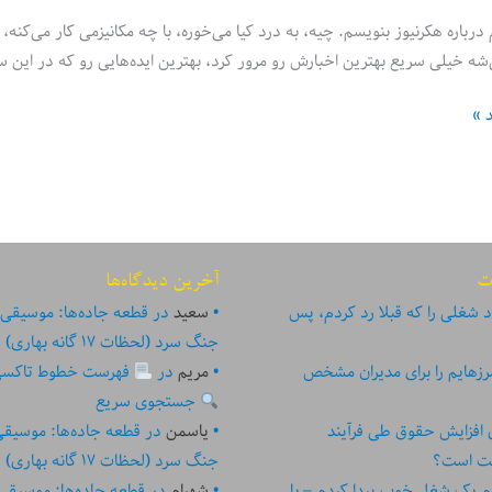
 درباره هکرنیوز بنویسم. چیه، به درد کیا می‌خوره، با چه مکانیزمی کار می‌
ه خیلی سریع بهترین اخبارش رو مرور کرد، بهترین ایده‌هایی رو که در این س
د »
ت
آخرین دیدگاه‌ها
 شغلی را که قبلا رد کردم، پس
سعید
در
قطعه جاده‌ها: موسیقی
جنگ سرد (لحظات ۱۷ گانه بهاری)
زهایم را برای مدیران مشخص
مریم
در
فهرست خطوط تاکسی تهر
جستجوی سریع
ای افزایش حقوق طی فرآیند
یاسمن
در
قطعه جاده‌ها: موسیق
ست است؟
جنگ سرد (لحظات ۱۷ گانه بهاری)
م یک شغل خوب پیدا کردم – با
شهرام
در
قطعه جاده‌ها: موسیقی