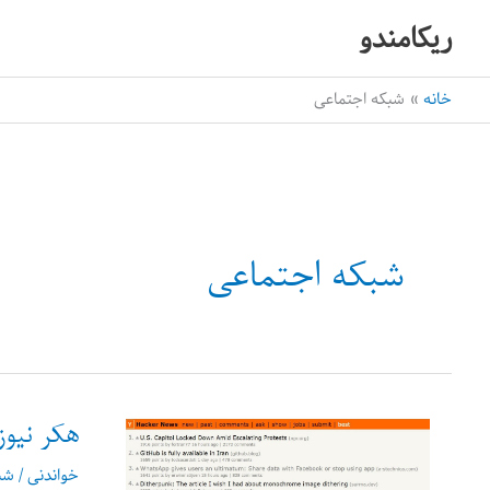
رش
ریکامندو
ه
حتوا
خانه
شبکه اجتماعی
شبکه اجتماعی
هکر نیو
خواندنی
/
شب