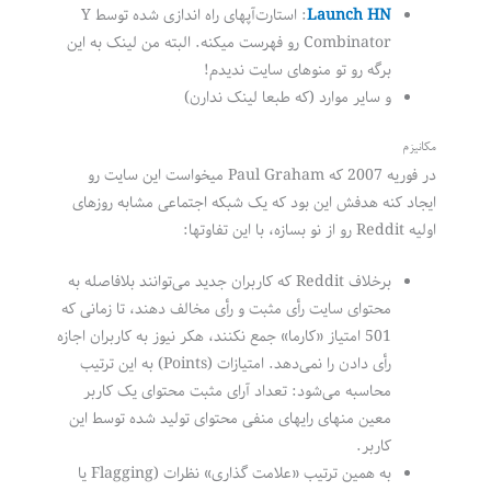
Launch HN
: استارت‌آپهای راه اندازی شده توسط Y
Combinator رو فهرست میکنه. البته من لینک به این
برگه رو تو منوهای سایت ندیدم!
و سایر موارد (که طبعا لینک ندارن)
مکانیزم
در فوریه 2007 که Paul Graham میخواست این سایت رو
ایجاد کنه هدفش این بود که یک شبکه اجتماعی مشابه روزهای
اولیه Reddit رو از نو بسازه، با این تفاوتها:
برخلاف Reddit که کاربران جدید می‌توانند بلافاصله به
محتوای سایت رأی مثبت و رأی مخالف دهند، تا زمانی که
501 امتیاز «کارما» جمع نکنند، هکر نیوز به کاربران اجازه
رأی دادن را نمی‌دهد. امتیازات (Points) به این ترتیب
محاسبه می‌شود: تعداد آرای مثبت محتوای یک کاربر
معین منهای رایهای منفی محتوای تولید شده توسط این
کاربر.
به همین ترتیب «علامت گذاری» نظرات (Flagging یا