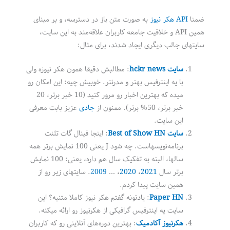
ضمنا
API هکر نیوز
به صورت متن باز در دسترسه، و بر مبنای
همین API و خلاقیت جامعه کاربران علاقه‌مند به این سایت،
سایتهای جالب دیگری ایجاد شدند، برای مثال:
سایت hckr news
: مطالبش دقیقا همون هکر نیوزه ولی
با یه اینترفیس بهتر و مدرنتر. خوبیش چیه: این امکان رو
میده که بهترین اخبار رو مرور کنید (10 خبر برتر، 20
خبر برتر، 50% برتر). ممنون از
جادی
عزیز بابت معرفی
این سایت.
سایت Best of Show HN
: اینجا فینال گات تلنت
برنامه‌نویسهاست. چه شود J یعنی 100 نمایش برتر همه
سالها، البته به تفکیک سال هم داره، یعنی: 100 نمایش
برتر سال
2021
،
2020
، …
2009
. سایتهای زیر رو از
همین سایت پیدا کردم.
Paper HN
: یادتونه گفتم هکر نیوز کاملا متنیه؟ این
سایت یه اینترفیس گرافیکی از هکرنیوز رو ارائه میکنه.
هکرنیوز آکادمیک
: بهترین دوره‌های آنلاینی رو که کاربران