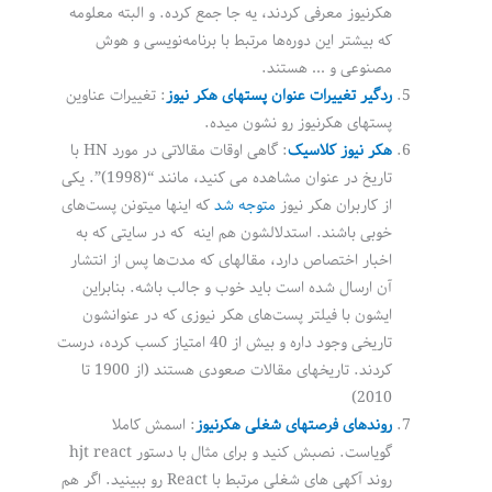
هکرنیوز معرفی کردند، یه جا جمع کرده. و البته معلومه
که بیشتر این دوره‌ها مرتبط با برنامه‌نویسی و هوش
مصنوعی و … هستند.
ردگیر تغییرات عنوان پستهای هکر نیوز
: تغییرات عناوین
پستهای هکرنیوز رو نشون میده.
هکر نیوز کلاسیک
: گاهی اوقات مقالاتی در مورد HN با
تاریخ در عنوان مشاهده می کنید، مانند “(1998)”. یکی
از کاربران هکر نیوز
متوجه شد
که اینها میتونن پست‌های
خوبی باشند. استدلالشون هم اینه که در سایتی که به
اخبار اختصاص دارد، مقالهای که مدت‌ها پس از انتشار
آن ارسال شده است باید خوب و جالب باشه. بنابراین
ایشون با فیلتر پست‌های هکر نیوزی که در عنوانشون
تاریخی وجود داره و بیش از 40 امتیاز کسب کرده، درست
کردند. تاریخهای مقالات صعودی هستند (از 1900 تا
2010)
روندهای فرصتهای شغلی هکرنیوز
: اسمش کاملا
گویاست. نصبش کنید و برای مثال با دستور hjt react
روند آکهی های شغلی مرتبط با React رو ببینید. اگر هم