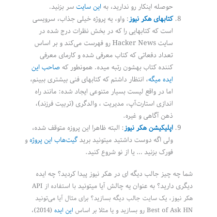
حوصله اینکار رو ندارید، به
این سایت
سر بزنید.
کتابهای هکر نیوز
: واو، یه پروژه خیلی جذاب، سرویسی
است که کتابهایی را که در بخش نظرات درج شده در
سایت Hacker News رو فهرست می‌کند و بر اساس
تعداد دفعاتی که کتاب معرفی شده و کارمای معرفی
کننده کتاب بهشون رتبه میده. همونطور که
صاحب این
ایده میگه
، انتظار داشتم که کتابهای فنی بیشتری ببینم،
اما در واقع لیست بسیار متنوعی ایجاد شده: مانند راه
اندازی استارت‌آپ، مدیریت ، والدگری (تربیت فرزند)،
ذهن آگاهی و غیره.
اپلیکیشن هکر نیوز
: البته ظاهرا این پروزه متوقف شده،
ولی اگه دوست داشتید میتونید برید
گیت‌هاب این پروژه
و
فورک بزنید … یا از نو شروع کنید.
شما چه چیز جالب دیگه ای در هکر نیوز پیدا کردید؟ چه ایده
دیگری دارید؟ به عنوان یه چالش آیا میتونید
با استفاده از API
هکر نیوز، یک سایت جالب دیگه بسازید؟ برای مثال آیا می‌تونید
Best of Ask HN رو بسازید و یا مثلا بر اساس
این ایده
(2014)،