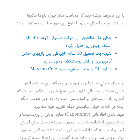
با این تعریف میشه دید که مخاطب هکر نیوز، لزوما هکرها
نیستند. چند تا مثال میزنم تا تنوع این جور مطالب دستتون بیاد:
چطور یک نظافتچی از شرکت فریتولِی (Frito-Lay)
اسنک چیتوز رو اختراع کرد؟
نتیجه یک تحقیق 10 ساله: ارتباطی بین بازیهای خشن
کامپیوتری و رفتار پرخاشگرانه وجود ندارد.
دانلود رایگان متد آموزش پیانوی Mayron Cole
بر خلاف خیلی سایتهای پر زرق و برق دیگه، این سایت ظاهر
خیلی ساده‌ و مینیمالی داره، یعنی هیچ خبری از عکس نیست که
آدم رو یاد ادیتورهای برنامه‌نویسی میندازه. یه چیز عجیب دیگه
اینکه بر خلاف خیلی سایتهای دیگه تقریبا هیچ مکانیزم
طبقه‌بندی اطلاعاتی (Taxonomy) نداره، یعنی از برچسب‌ها و
دسته‌بندیها استفاده نشده و اینجوری نمیشه راحت نبش قبرش
کرد. و اینجوریه که علاقه‌مندای این سایت عادت میکنن به طور
مرتب بهش سر بزنن. شاید بشه گفت از این لحاظ شبیه توییتره.