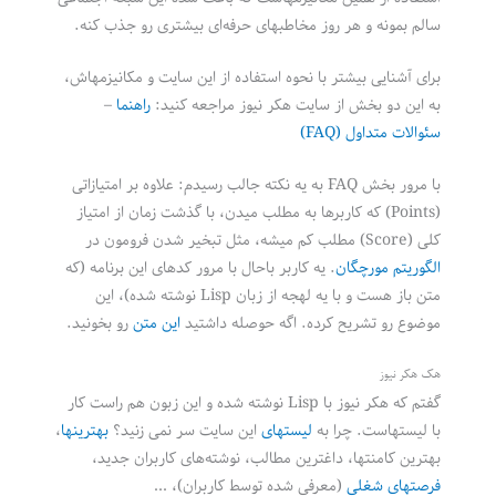
سالم بمونه و هر روز مخاطبهای حرفه‌ای بیشتری رو جذب کنه.
برای آشنایی بیشتر با نحوه استفاده از این سایت و مکانیزمهاش،
به این دو بخش از سایت هکر نیوز مراجعه کنید:
راهنما
–
سئوالات متداول (FAQ)
با مرور بخش FAQ به یه نکته جالب رسیدم: علاوه بر امتیازاتی
(Points) که کاربرها به مطلب میدن، با گذشت زمان از امتیاز
کلی (Score) مطلب کم میشه، مثل تبخیر شدن فرومون در
الگوریتم مورچگان
. یه کاربر باحال با مرور کدهای این برنامه (که
متن باز هست و با یه لهجه از زبان Lisp نوشته شده)، این
موضوع رو تشریح کرده. اگه حوصله داشتید
این متن
رو بخونید.
هک هکر نیوز
گفتم که هکر نیوز با Lisp نوشته شده و این زبون هم راست کار
با لیستهاست. چرا به
لیستهای
این سایت سر نمی زنید؟
بهترینها
،
بهترین کامنتها، داغترین مطالب، نوشته‌های کاربران جدید،
فرصتهای شغلی
(معرفی شده توسط کاربران)، …