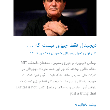
عدمند
دیجیتال فقط چیزی نیست که …
نقل قول
/
تحول دیجیتال
,
شجریان
/
۱۷ مهر ۱۳۹۹
توماس داونپورت و جورج وسترمن، محققان دانشگاه MIT
مقاله جالبی نوشتند که چرا این همه تحولات دیجیتالی در
شرکت های مطرحی مانند GE، نایک، لگو و فورد شکست
خورده. به نقل از این مقاله: دیجیتال فقط چیزی نیست که
بتوانید آن را بخرید و به سازمان متصل کنید. Digital is not
just a thing that
دیجیتال
بیشتر بخوانید »