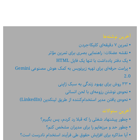
فقط
چیزی
نیست
که
…
آخرین نوشته‌ها
تمرین ۷ دقیقه‌ای کلیکا-جردن
نقشه عضلات: راهنمایی بصری برای تمرین مؤثر
یک دفتر یادداشت با تنها یک فایل HTML
پرامت حرفه‌ای برای تهیه زیرنویس به کمک هوش مصنوعی Gemini
2.0
۳۳ روش برای بهبود زندگی به سبک ژاپنی
نحوه‌ی نوشتن رزومه‌ای با لحن انسانی
نحوه‌ی یافتن مدیر استخدام‌کننده از طریق لینکدین (LinkedIn)
آخرین سئوالات
چطور پیشنهاد شغلی را که قبلا رد کردم، پس بگیرم؟
چطور حد و مرزهایم را برای مدیران مشخص کنم؟
آیا مذاکره برای افزایش حقوق طی فرآیند استخدام نادرست است؟