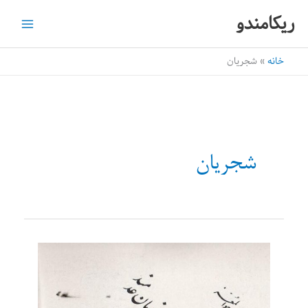
رش
ریکامندو
ه
حتوا
خانه
شجریان
شجریان