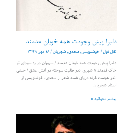
دلبرا پیش وجودت همه خوبان عدمند
نقل قول
/
خوشنویسی
,
سعدی
,
شجریان
/
۱۸ مهر ۱۳۹۹
دلبرا پیش وجودت همه خوبان عدمند / سروران در ره سودای تو
خاک قدمند // شهری اندر طلبت سوخته در آتش عشق / خلقی
اندر هوست غرقه دریای غمند شعر از سعدی، خوشنویسی از
استاد شجریان
دلبرا
بیشتر بخوانید »
پیش
وجودت
همه
خوبان