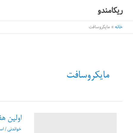
رش
ریکامندو
ه
حتوا
خانه
مایکروسافت
مایکروسافت
اولین ه
خواندنی
/
اس