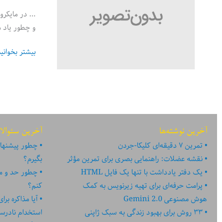
… در مایکروس
و چطور یاد 
اولین
بیشتر بخوانی
هفته
کاری
من
در
مایکروسافت
آخرین نوشته‌ها
آخرین سئوالا
تمرین ۷ دقیقه‌ای کلیکا-جردن
چطور پیشنهاد
نقشه عضلات: راهنمایی بصری برای تمرین مؤثر
بگیرم؟
یک دفتر یادداشت با تنها یک فایل HTML
چطور حد و مر
پرامت حرفه‌ای برای تهیه زیرنویس به کمک
کنم؟
هوش مصنوعی Gemini 2.0
آیا مذاکره بر
۳۳ روش برای بهبود زندگی به سبک ژاپنی
استخدام نادر