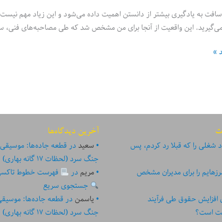
افت به یادگیری بیشتر از دانستن اهمیت داده می‌شود و این زیاد مهم نیست 
می‌گیرید. این واقعیت از آنجا برای من مشخص شد که طی مصاحبه‌های فنی، س
د »
ت
آخرین دیدگاه‌ها
 شغلی را که قبلا رد کردم، پس
سعید
در
قطعه جاده‌ها: موسیقی
جنگ سرد (لحظات ۱۷ گانه بهاری)
زهایم را برای مدیران مشخص
مریم
در
فهرست خطوط تاکسی تهر
جستجوی سریع
ای افزایش حقوق طی فرآیند
یاسمن
در
قطعه جاده‌ها: موسیق
ست است؟
جنگ سرد (لحظات ۱۷ گانه بهاری)