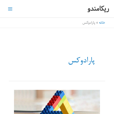
رش
ریکامندو
ه
حتوا
خانه
پارادوکس
پارادوکس