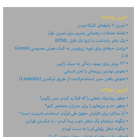
آخرین نوشته‌ها
تمرین ۷ دقیقه‌ای کلیکا-جردن
نقشه عضلات: راهنمایی بصری برای تمرین مؤثر
یک دفتر یادداشت با تنها یک فایل HTML
پرامت حرفه‌ای برای تهیه زیرنویس به کمک هوش مصنوعی Gemini
2.0
۳۳ روش برای بهبود زندگی به سبک ژاپنی
نحوه‌ی نوشتن رزومه‌ای با لحن انسانی
نحوه‌ی یافتن مدیر استخدام‌کننده از طریق لینکدین (LinkedIn)
آخرین سئوالات
چطور پیشنهاد شغلی را که قبلا رد کردم، پس بگیرم؟
چطور حد و مرزهایم را برای مدیران مشخص کنم؟
آیا مذاکره برای افزایش حقوق طی فرآیند استخدام نادرست است؟
چگونه سرانجام یک شغل خوب پیدا کردم – با شکستن قوانین
چگونه شغل رؤیایی‌ام را به دست آوردم
چطور با نیروهای استخدامی جوان برخورد کنم؟