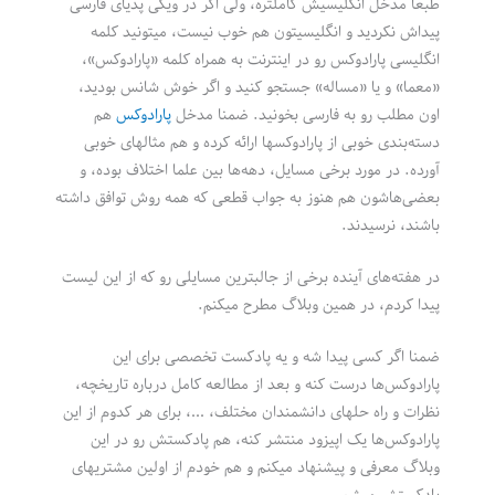
طبعا مدخل انگلیسیش کاملتره، ولی اگر در ویکی پدیای فارسی
پیداش نکردید و انگلیسیتون هم خوب نیست، میتونید کلمه
انگلیسی پارادوکس رو در اینترنت به همراه کلمه «پارادوکس»،
«معما» و یا «مساله» جستجو کنید و اگر خوش شانس بودید،
اون مطلب رو به فارسی بخونید. ضمنا مدخل
پارادوکس
هم
دسته‌بندی خوبی از پارادوکسها ارائه کرده و هم مثالهای خوبی
آورده. در مورد برخی مسایل، دهه‌ها بین علما اختلاف بوده، و
بعضی‌هاشون هم هنوز به جواب قطعی که همه روش توافق داشته
باشند، نرسیدند.
در هفته‌های آینده برخی از جالبترین مسایلی رو که از این لیست
پیدا کردم، در همین وبلاگ مطرح میکنم.
ضمنا اگر کسی پیدا شه و یه پادکست تخصصی برای این
پارادوکس‌ها درست کنه و بعد از مطالعه کامل درباره تاریخچه،
نظرات و راه حلهای دانشمندان مختلف، …، برای هر کدوم از این
پارادوکس‌ها یک اپیزود منتشر کنه، هم پادکستش رو در این
وبلاگ معرفی و پیشنهاد میکنم و هم خودم از اولین مشتریهای
پادکستش میشم.