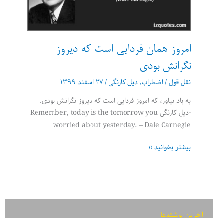
امروز همان فردایی است که دیروز
نگرانش بودی
نقل قول
/
اضطراب
,
دیل کارنگی
/
۲۷ اسفند ۱۳۹۹
به یاد بیاور، که امروز فردایی است که دیروز نگرانش بودی.
-دیل کارنگی Remember, today is the tomorrow you
worried about yesterday. – Dale Carnegie
امروز
بیشتر بخوانید »
همان
فردایی
است
که
دیروز
آخرین نوشته‌ها