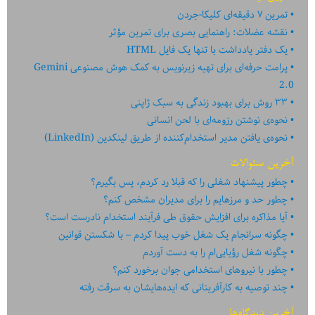
نگرانش
تمرین ۷ دقیقه‌ای کلیکا-جردن
بودی
نقشه عضلات: راهنمایی بصری برای تمرین مؤثر
یک دفتر یادداشت با تنها یک فایل HTML
پرامت حرفه‌ای برای تهیه زیرنویس به کمک هوش مصنوعی Gemini
2.0
۳۳ روش برای بهبود زندگی به سبک ژاپنی
نحوه‌ی نوشتن رزومه‌ای با لحن انسانی
نحوه‌ی یافتن مدیر استخدام‌کننده از طریق لینکدین (LinkedIn)
آخرین سئوالات
چطور پیشنهاد شغلی را که قبلا رد کردم، پس بگیرم؟
چطور حد و مرزهایم را برای مدیران مشخص کنم؟
آیا مذاکره برای افزایش حقوق طی فرآیند استخدام نادرست است؟
چگونه سرانجام یک شغل خوب پیدا کردم – با شکستن قوانین
چگونه شغل رؤیایی‌ام را به دست آوردم
چطور با نیروهای استخدامی جوان برخورد کنم؟
چند توصیه به کارآفرینانی که ایده‏‏‌‏‏‌هایشان به سرقت رفته
آخرین دیدگاه‌ها