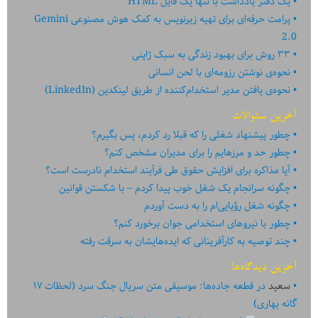
یک دفتر یادداشت با تنها یک فایل HTML
پرامت حرفه‌ای برای تهیه زیرنویس به کمک هوش مصنوعی Gemini
2.0
۳۳ روش برای بهبود زندگی به سبک ژاپنی
نحوه‌ی نوشتن رزومه‌ای با لحن انسانی
نحوه‌ی یافتن مدیر استخدام‌کننده از طریق لینکدین (LinkedIn)
آخرین سئوالات
چطور پیشنهاد شغلی را که قبلا رد کردم، پس بگیرم؟
چطور حد و مرزهایم را برای مدیران مشخص کنم؟
آیا مذاکره برای افزایش حقوق طی فرآیند استخدام نادرست است؟
چگونه سرانجام یک شغل خوب پیدا کردم – با شکستن قوانین
چگونه شغل رؤیایی‌ام را به دست آوردم
چطور با نیروهای استخدامی جوان برخورد کنم؟
چند توصیه به کارآفرینانی که ایده‏‏‌‏‏‌هایشان به سرقت رفته
آخرین دیدگاه‌ها
سعید
در
قطعه جاده‌ها: موسیقی متن سریال جنگ سرد (لحظات ۱۷
گانه بهاری)