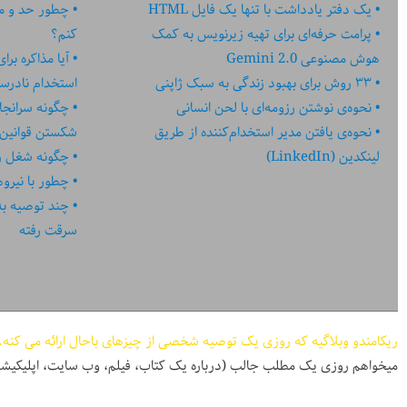
یک دفتر یادداشت با تنها یک فایل HTML
چطور حد و مر
پرامت حرفه‌ای برای تهیه زیرنویس به کمک
کنم؟
هوش مصنوعی Gemini 2.0
آیا مذاکره بر
۳۳ روش برای بهبود زندگی به سبک ژاپنی
استخدام نادر
نحوه‌ی نوشتن رزومه‌ای با لحن انسانی
چگونه سرانجا
نحوه‌ی یافتن مدیر استخدام‌کننده از طریق
شکستن قوانین
لینکدین (LinkedIn)
چگونه شغل رؤ
چطور با نیرو
چند توصیه به کا
سرقت رفته
ریکامندو وبلاگیه که روزی یک توصیه شخصی از چیزهای باحال ارائه می کنه.
میخواهم روزی یک مطلب جالب (درباره یک کتاب، فیلم، وب سایت، اپلیکیشن، پادکست، و ...) در اختیا