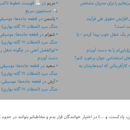
زهایم را برای مدیران مشخص
مریم
در
فهرست خطوط تاکسی تهر
جستجوی سریع
ای افزایش حقوق طی فرآیند
یاسمن
در
قطعه جاده‌ها: موسیق
ست است؟
جنگ سرد (لحظات ۱۷ گانه بهاری)
م یک شغل خوب پیدا کردم – با
شهرام
در
قطعه جاده‌ها: موسیقی
جنگ سرد (لحظات ۱۷ گانه بهاری)
یایی‌ام را به دست آوردم
ابوالفضل آهنی
در
چگونه شغل رؤیا
های استخدامی جوان برخورد کنم؟
دست آوردم
رآفرینانی که ایده‏‏‌‏‏‌هایشان به
سعید
در
قطعه جاده‌ها: موسیقی
جنگ سرد (لحظات ۱۷ گانه بهاری)
آرش
در
قطعه جاده‌ها: موسیقی 
جنگ سرد (لحظات ۱۷ گانه بهاری)
ر خوانندگان قرار بدم و مخاطبانم بتوانند در حدود 2 دقیقه یا کمتر، کل نوشته آن روز را بخوانند.