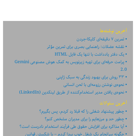
آخرین نوشته‌ها
تمرین ۷ دقیقه‌ای کلیکا-جردن
نقشه عضلات: راهنمایی بصری برای تمرین مؤثر
یک دفتر یادداشت با تنها یک فایل HTML
پرامت حرفه‌ای برای تهیه زیرنویس به کمک هوش مصنوعی Gemini
2.0
۳۳ روش برای بهبود زندگی به سبک ژاپنی
نحوه‌ی نوشتن رزومه‌ای با لحن انسانی
نحوه‌ی یافتن مدیر استخدام‌کننده از طریق لینکدین (LinkedIn)
آخرین سئوالات
چطور پیشنهاد شغلی را که قبلا رد کردم، پس بگیرم؟
چطور حد و مرزهایم را برای مدیران مشخص کنم؟
آیا مذاکره برای افزایش حقوق طی فرآیند استخدام نادرست است؟
چگونه سرانجام یک شغل خوب پیدا کردم – با شکستن قوانین