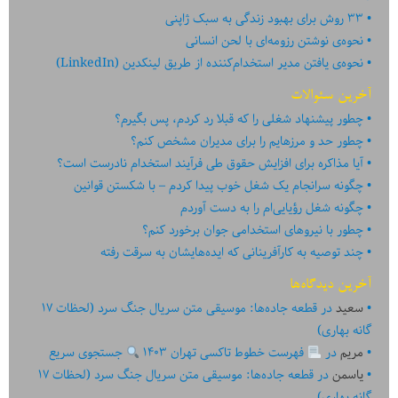
۳۳ روش برای بهبود زندگی به سبک ژاپنی
نحوه‌ی نوشتن رزومه‌ای با لحن انسانی
نحوه‌ی یافتن مدیر استخدام‌کننده از طریق لینکدین (LinkedIn)
آخرین سئوالات
چطور پیشنهاد شغلی را که قبلا رد کردم، پس بگیرم؟
چطور حد و مرزهایم را برای مدیران مشخص کنم؟
آیا مذاکره برای افزایش حقوق طی فرآیند استخدام نادرست است؟
چگونه سرانجام یک شغل خوب پیدا کردم – با شکستن قوانین
چگونه شغل رؤیایی‌ام را به دست آوردم
چطور با نیروهای استخدامی جوان برخورد کنم؟
چند توصیه به کارآفرینانی که ایده‏‏‌‏‏‌هایشان به سرقت رفته
آخرین دیدگاه‌ها
سعید
در
قطعه جاده‌ها: موسیقی متن سریال جنگ سرد (لحظات ۱۷
گانه بهاری)
مریم
در
فهرست خطوط تاکسی تهران ۱۴۰۳
جستجوی سریع
یاسمن
در
قطعه جاده‌ها: موسیقی متن سریال جنگ سرد (لحظات ۱۷
گانه بهاری)