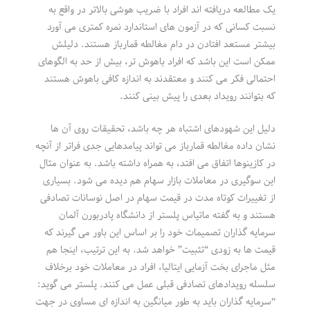
یک مطالعه دریافته اند افراد با ضریب هوشی بالاتر در واقع به
نسبت کسانی که در آزمون های استاندارد نمره کمتری می آورد
بیشتر مستعد افتادن در دام مغالطه قمارباز هستند. دلیلش
ممکن است این باشد که افراد باهوش تر، بیش از حد به الگوهای
احتمالی فکر می کنند و معتقدند به اندازه کافی باهوش هستند
که بتوانند رویداد بعدی را پیش بینی کنند.
دلیل این شهودهای اشتباه هر چه باشد، تحقیقات روی آن ها
نشان داده مغالطه قمارباز می تواند پیامدهایی جدی فراتر از آنچه
در کازینوها اتفاق می افتد، به همراه داشته باشد. به عنوان مثال
این سوگیری در معاملات بازار سهام هم دیده می شود. بسیاری
از تغییرات کوتاه مدت در قیمت سهام در اصل نوسانات تصادفی
هستند و به گفته ماتیاس پلستر از دانشگاه پادربورن آلمان
سرمایه گذاران تصمیمات خود را بر اساس این باور می گیرند که
قیمت ها به زودی “تثبیت” خواهد شد. به این ترتیب، اینجا هم
مثل ماجرای بخت آزمایی ایتالیا، افراد در معاملات خود برخلاف
سلسله رویدادهای تصادفی قبلی عمل می کنند. پلستر می گوید:
“سرمایه گذاران باید به طور میانگین به اندازه ای مساوی در جهت