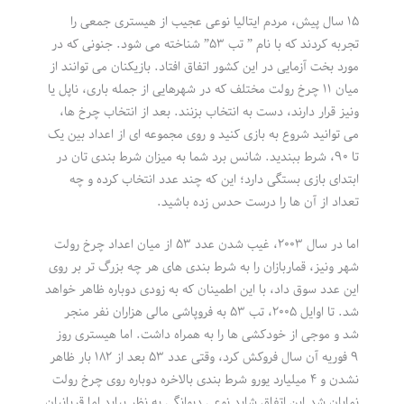
۱۵ سال پیش، مردم ایتالیا نوعی عجیب از هیستری جمعی را
تجربه کردند که با نام ” تب ۵۳” شناخته می شود. جنونی که در
مورد بخت آزمایی در این کشور اتفاق افتاد. بازیکنان می توانند از
میان ۱۱ چرخ رولت مختلف که در شهرهایی از جمله باری، ناپل یا
ونیز قرار دارند، دست به انتخاب بزنند. بعد از انتخاب چرخ ها،
می توانید شروع به بازی کنید و روی مجموعه ای از اعداد بین یک
تا ۹۰، شرط ببندید. شانس برد شما به میزان شرط بندی تان در
ابتدای بازی بستگی دارد؛ این که چند عدد انتخاب کرده و چه
تعداد از آن ها را درست حدس زده باشید.
اما در سال ۲۰۰۳، غیب شدن عدد ۵۳ از میان اعداد چرخ رولت
شهر ونیز، قماربازان را به شرط بندی های هر چه بزرگ تر بر روی
این عدد سوق داد، با این اطمینان که به زودی دوباره ظاهر خواهد
شد. تا اوایل ۲۰۰۵، تب ۵۳ به فروپاشی مالی هزاران نفر منجر
شد و موجی از خودکشی ها را به همراه داشت. اما هیستری روز
۹ فوریه آن سال فروکش کرد، وقتی عدد ۵۳ بعد از ۱۸۲ بار ظاهر
نشدن و ۴ میلیارد یورو شرط بندی بالاخره دوباره روی چرخ رولت
نمایان شد.این اتفاق شاید نوعی دیوانگی به نظر بیاید اما قربانیان