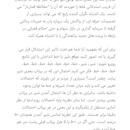
آن فریب استدلالی غلط را خوردند که آن را “مغالطه قمارباز” می
نامند. یک اشتباه نگران کننده رایج که می تواند بسیاری از
تصمیمات حرفه ای، از واکنش یک دروازه بان به ضربات پنالتی
گرفته تا سرمایه گذاری در بازار سهام و حتی احکام قضایی در
رابطه با پرنده های جدید پناهندگی را با اشتباه همراه کند.
برای این که بفهمید آیا شما هم تحت تاثیر این استدلال قرار می
گیرید یا نه، تصور کنید موقع شیر یا خط انداختن با این نتایج
روبرو شوید: شیر، شیر، خط، خط، خط، خط، خط، خط، خط،
خط، خط، خط. فکر می کنید احتمال این که در پرتاب بعدی شیر
بیاید، چقدر است؟ بسیاری از مردم بر این باورند که احتمالات
تغییر می کند و باید میان تعداد شیرها و خط ها توازن وجود
داشته باشد. بنابراین به نظر آن ها احتمال آمدن شیر در پرتاب
بعدی بیشتر است. اما بنابر نظریه پایه احتمالات رویدادها از نظر
آماری مستقل از یکدیگرند و این یعنی در هر پرتاب احتمالات
دقیقا برابر هستند. طبق این نظریه شانس شیر آمدن همچنان ۵۰
درصد است، حتی اگر در ۵۰۰ یا ۵ هزار پرتاب قبلی پشت سر هم
خط آمده باشد.