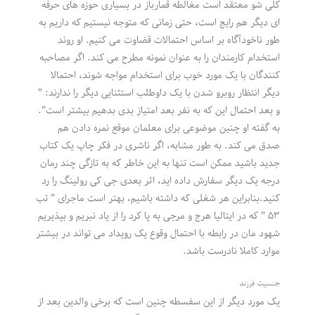
کلی شو معتقد است مغالطه قمارباز در بسیاری حوزه های حرفه
ای دیگر هم رایج است، حتی زمانی که متوجه نیستیم که داریم به
طور ناخودآگاه بر اساس احتمالات قضاوت می کنیم. او روند
استخدام کارمندان را به عنوان نمونه مطرح می کند. اگر مصاحبه
کنندگان با یک مورد خوب برای استخدام مواجه شوند، احتمالا
دیگر انتظار روبرو شدن با یک داوطلب استثنایی دیگر را ندارند: ”
و بعد احتمال این که به نفر بعد امتیاز بدی بدهیم بیشتر است”.
به گفته او چنین موضوعی برای معلمان موقع نمره دادن هم
صدق می کند. به طور مشابه، اگر ناشری در فکر چاپ یک کتاب
جدید باشید ممکن است تنها به این خاطر که به تازگی چند رمان
درجه یک دیگر سفارش داده اید، اثر بعدی جی کی رولینگ را رد
کنید.بنابراین هر شغلی که داشته باشیم، بهتر است ماجرای ” تب
۵۳ ” که در ایتالیا هرج و مرجی به پا کرد را از یاد نبریم و بپذیریم
شهود مان در رابطه با احتمال وقوع یک رویداد می تواند در بیشتر
موارد کاملا نادرست باشد.
جنسیت فرزند
یک مورد دیگر از این سفسطه چنین است که برخی والدین بعد از