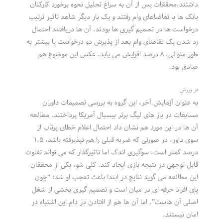
داشتند.محققات پس از آن به سراغ تحلیل نحوه برخورد کارکنان
بانک ها با تقاضاهای وام رفتند و یک بار دیگر شاهد تاثیر ترتیب
درخواست ها در تصمیم گیری ها بودند. آن ها دریافتند احتمال
رد شدن یک تقاضای وام بعد از پذیرش دو درخواست یا بیشتر به
طور متوالی، ۸ درصد افزایش می یابد. عکس این موضوع هم
صادق بود.
در ورزش
به عنوان آزمایش آخر، این گروه به بررسی تصمیمات داوران
مسابقات در باز های لیگ برتر بیسبال آمریکا پرداختند. مطالعه
آن ها در این مورد هم نشان داد احتمال اعلام خطای پرتاب از
سوی داور، در صورتی که ضربه قبلی را هم نپذیرفته باشد، ۱.۵
درصد کمتر است، سوگیری اندک اما تاثیرگذار که می تواند تفاوت
قابل توجهی در نتیجه بازی ایجاد کند. کلی شو، یکی از محققان
این مطالعه می گوید نتایج در ابتدا باعث تعجب او شد: “چون
پای افراد حرفه ای در میان است و تصمیم گیری بخشی از شغل
اصلی آن هاست”. اما آن ها هم از افتادن در دام این اشتباه در
امان نیستند.