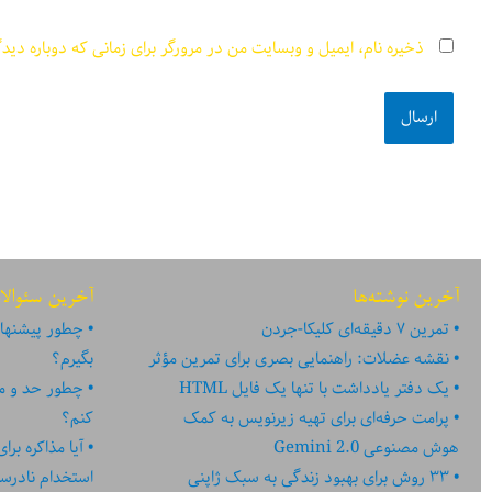
ذخیره نام، ایمیل و وبسایت من در مرورگر برای زمانی که دوباره دید
آخرین نوشته‌ها
آخرین سئوالا
تمرین ۷ دقیقه‌ای کلیکا-جردن
چطور پیشنهاد
نقشه عضلات: راهنمایی بصری برای تمرین مؤثر
بگیرم؟
یک دفتر یادداشت با تنها یک فایل HTML
چطور حد و مر
پرامت حرفه‌ای برای تهیه زیرنویس به کمک
کنم؟
هوش مصنوعی Gemini 2.0
آیا مذاکره بر
۳۳ روش برای بهبود زندگی به سبک ژاپنی
استخدام نادر