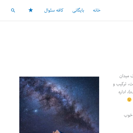
★
خانه
بایگانی
کافه سئوال
جستجو
ک میدان
الت، ترکیب و
)، اداره
 خوب