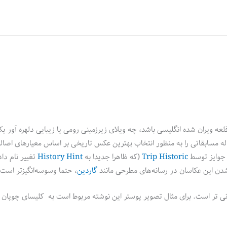
عه ویران شده انگلیسی باشد، چه ویلای زیرزمینی رومی یا زیبایی دلهره آور ی
ل 2017 هر ساله مسابقاتی را به منظور انتخاب بهترین عکس تاریخی بر اساس معیارهای اص
ن جوایز توسط
Trip Historic
(که ظاهرا جدیدا به
History Hint
تغییر نام داده
گاردین
، حتما وسوسه‌انگیزتر است
دنی تر است. برای مثال تصویر پوستر این نوشته مربوط است به کلیسای چوپان