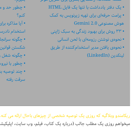
یک دفتر یادداشت با تنها یک فایل HTML
چطور حد و مر
پرامت حرفه‌ای برای تهیه زیرنویس به کمک
کنم؟
هوش مصنوعی Gemini 2.0
آیا مذاکره بر
۳۳ روش برای بهبود زندگی به سبک ژاپنی
استخدام نادر
نحوه‌ی نوشتن رزومه‌ای با لحن انسانی
چگونه سرانجا
نحوه‌ی یافتن مدیر استخدام‌کننده از طریق
شکستن قوانین
لینکدین (LinkedIn)
چگونه شغل رؤ
چطور با نیرو
چند توصیه به کا
سرقت رفته
ریکامندو وبلاگیه که روزی یک توصیه شخصی از چیزهای باحال ارائه می کنه.
میخواهم روزی یک مطلب جالب (درباره یک کتاب، فیلم، وب سایت، اپلیکیشن، پادکست، و ...) در اختیا