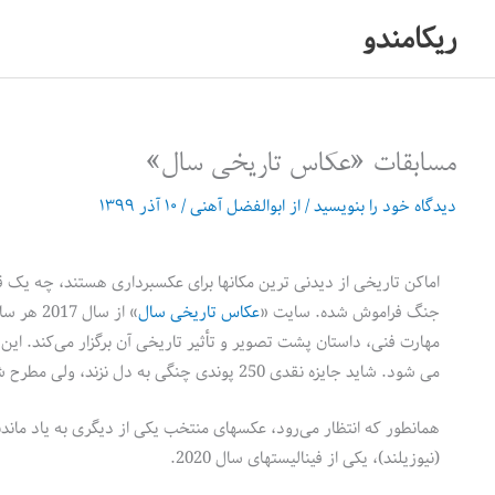
رش
ریکامندو
ه
حتوا
مسابقات «عکاس تاریخی سال»
دیدگاه‌ خود را بنویسید
/ از
ابوالفضل آهنی
/
۱۰ آذر ۱۳۹۹
اماکن تاریخی از دیدنی ترین مکانها برای عکسبرداری هستند، چه یک قل
جنگ فراموش شده. سایت «
عکاس تاریخی سال
» از سا
مهارت فنی، داستان پشت تصویر و تأثیر تاریخی آن برگزار می‌کند. ای
می شود. شاید جایزه نقدی 250 پوندی چنگی به دل نزند، ولی مطرح شدن این عکاسان در رسانه‌های مطرحی مانند
همانطور که انتظار می‌رود، عکسهای منتخب یکی از دیگری به یاد مان
(نیوزیلند)، یکی از فینالیستهای سال 2020.