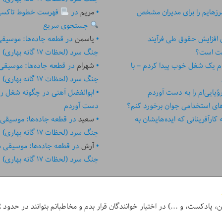
زهایم را برای مدیران مشخص
مریم
در
فهرست خطوط تاکسی تهر
جستجوی سریع
ای افزایش حقوق طی فرآیند
یاسمن
در
قطعه جاده‌ها: موسیق
ست است؟
جنگ سرد (لحظات ۱۷ گانه بهاری)
م یک شغل خوب پیدا کردم – با
شهرام
در
قطعه جاده‌ها: موسیقی
جنگ سرد (لحظات ۱۷ گانه بهاری)
یایی‌ام را به دست آوردم
ابوالفضل آهنی
در
چگونه شغل رؤیا
های استخدامی جوان برخورد کنم؟
دست آوردم
رآفرینانی که ایده‏‏‌‏‏‌هایشان به
سعید
در
قطعه جاده‌ها: موسیقی
جنگ سرد (لحظات ۱۷ گانه بهاری)
آرش
در
قطعه جاده‌ها: موسیقی 
جنگ سرد (لحظات ۱۷ گانه بهاری)
ر خوانندگان قرار بدم و مخاطبانم بتوانند در حدود 2 دقیقه یا کمتر، کل نوشته آن روز را بخوانند.