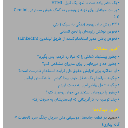
یک دفتر یادداشت با تنها یک فایل HTML
پرامت حرفه‌ای برای تهیه زیرنویس به کمک هوش مصنوعی Gemini
2.0
۳۳ روش برای بهبود زندگی به سبک ژاپنی
نحوه‌ی نوشتن رزومه‌ای با لحن انسانی
نحوه‌ی یافتن مدیر استخدام‌کننده از طریق لینکدین (LinkedIn)
آخرین سئوالات
چطور پیشنهاد شغلی را که قبلا رد کردم، پس بگیرم؟
چطور حد و مرزهایم را برای مدیران مشخص کنم؟
آیا مذاکره برای افزایش حقوق طی فرآیند استخدام نادرست است؟
چگونه سرانجام یک شغل خوب پیدا کردم – با شکستن قوانین
چگونه شغل رؤیایی‌ام را به دست آوردم
چطور با نیروهای استخدامی جوان برخورد کنم؟
چند توصیه به کارآفرینانی که ایده‏‏‌‏‏‌هایشان به سرقت رفته
آخرین دیدگاه‌ها
سعید
در
قطعه جاده‌ها: موسیقی متن سریال جنگ سرد (لحظات ۱۷
گانه بهاری)