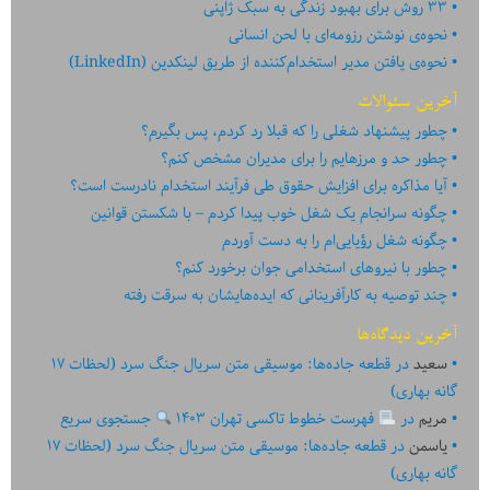
۳۳ روش برای بهبود زندگی به سبک ژاپنی
نحوه‌ی نوشتن رزومه‌ای با لحن انسانی
نحوه‌ی یافتن مدیر استخدام‌کننده از طریق لینکدین (LinkedIn)
آخرین سئوالات
چطور پیشنهاد شغلی را که قبلا رد کردم، پس بگیرم؟
چطور حد و مرزهایم را برای مدیران مشخص کنم؟
آیا مذاکره برای افزایش حقوق طی فرآیند استخدام نادرست است؟
چگونه سرانجام یک شغل خوب پیدا کردم – با شکستن قوانین
چگونه شغل رؤیایی‌ام را به دست آوردم
چطور با نیروهای استخدامی جوان برخورد کنم؟
چند توصیه به کارآفرینانی که ایده‏‏‌‏‏‌هایشان به سرقت رفته
آخرین دیدگاه‌ها
سعید
در
قطعه جاده‌ها: موسیقی متن سریال جنگ سرد (لحظات ۱۷
گانه بهاری)
مریم
در
فهرست خطوط تاکسی تهران ۱۴۰۳
جستجوی سریع
یاسمن
در
قطعه جاده‌ها: موسیقی متن سریال جنگ سرد (لحظات ۱۷
گانه بهاری)