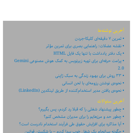
آخرین نوشته‌ها
تمرین ۷ دقیقه‌ای کلیکا-جردن
نقشه عضلات: راهنمایی بصری برای تمرین مؤثر
یک دفتر یادداشت با تنها یک فایل HTML
پرامت حرفه‌ای برای تهیه زیرنویس به کمک هوش مصنوعی Gemini
2.0
۳۳ روش برای بهبود زندگی به سبک ژاپنی
نحوه‌ی نوشتن رزومه‌ای با لحن انسانی
نحوه‌ی یافتن مدیر استخدام‌کننده از طریق لینکدین (LinkedIn)
آخرین سئوالات
چطور پیشنهاد شغلی را که قبلا رد کردم، پس بگیرم؟
چطور حد و مرزهایم را برای مدیران مشخص کنم؟
آیا مذاکره برای افزایش حقوق طی فرآیند استخدام نادرست است؟
چگونه سرانجام یک شغل خوب پیدا کردم – با شکستن قوانین