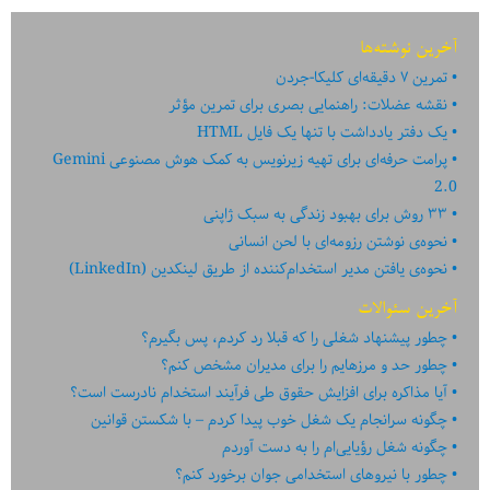
آخرین نوشته‌ها
تمرین ۷ دقیقه‌ای کلیکا-جردن
نقشه عضلات: راهنمایی بصری برای تمرین مؤثر
یک دفتر یادداشت با تنها یک فایل HTML
پرامت حرفه‌ای برای تهیه زیرنویس به کمک هوش مصنوعی Gemini
2.0
۳۳ روش برای بهبود زندگی به سبک ژاپنی
نحوه‌ی نوشتن رزومه‌ای با لحن انسانی
نحوه‌ی یافتن مدیر استخدام‌کننده از طریق لینکدین (LinkedIn)
آخرین سئوالات
چطور پیشنهاد شغلی را که قبلا رد کردم، پس بگیرم؟
چطور حد و مرزهایم را برای مدیران مشخص کنم؟
آیا مذاکره برای افزایش حقوق طی فرآیند استخدام نادرست است؟
چگونه سرانجام یک شغل خوب پیدا کردم – با شکستن قوانین
چگونه شغل رؤیایی‌ام را به دست آوردم
چطور با نیروهای استخدامی جوان برخورد کنم؟