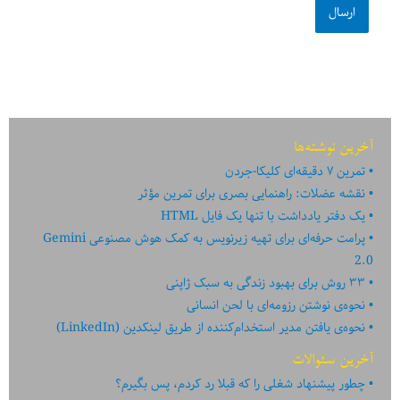
آخرین نوشته‌ها
تمرین ۷ دقیقه‌ای کلیکا-جردن
نقشه عضلات: راهنمایی بصری برای تمرین مؤثر
یک دفتر یادداشت با تنها یک فایل HTML
پرامت حرفه‌ای برای تهیه زیرنویس به کمک هوش مصنوعی Gemini
2.0
۳۳ روش برای بهبود زندگی به سبک ژاپنی
نحوه‌ی نوشتن رزومه‌ای با لحن انسانی
نحوه‌ی یافتن مدیر استخدام‌کننده از طریق لینکدین (LinkedIn)
آخرین سئوالات
چطور پیشنهاد شغلی را که قبلا رد کردم، پس بگیرم؟