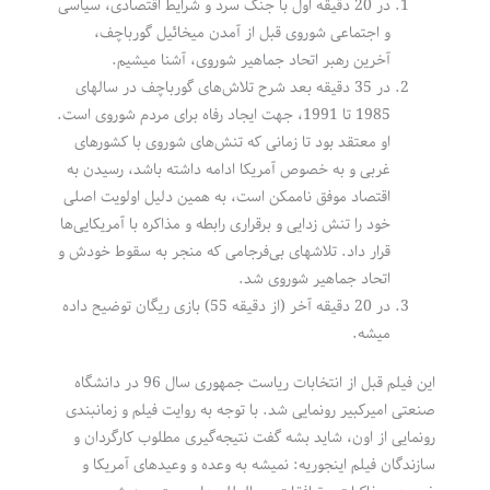
در 20 دقیقه اول با جنگ سرد و شرایط اقتصادی، سیاسی
و اجتماعی شوروی قبل از آمدن میخائیل گورباچف،
آخرین رهبر اتحاد جماهیر شوروی، آشنا میشیم.
در 35 دقیقه بعد شرح تلاش‌های گورباچف در سالهای
1985 تا 1991، جهت ایجاد رفاه برای مردم شوروی است.
او معتقد بود تا زمانی که تنش‌های شوروی با کشورهای
غربی و به خصوص آمریکا ادامه داشته باشد، رسیدن به
اقتصاد موفق ناممکن است، به همین دلیل اولویت اصلی
خود را تنش زدایی و برقراری رابطه و مذاکره با آمریکایی‌ها
قرار داد. تلاشهای بی‌فرجامی که منجر به سقوط خودش و
اتحاد جماهیر شوروی شد.
در 20 دقیقه آخر (از دقیقه 55) بازی ریگان توضیح داده
میشه.
این فیلم قبل از انتخابات ریاست جمهوری سال 96 در دانشگاه
صنعتی امیرکبیر رونمایی شد. با توجه به روایت فیلم و زمانبندی
رونمایی از اون، شاید بشه گفت نتیجه‌گیری مطلوب کارگردان و
سازندگان فیلم اینجوریه: نمیشه به وعده و وعیدهای آمریکا و