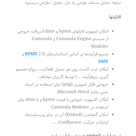
نیازها،
تحلیل مسئله،
طراحی راه حل،
تحلیل / طراحی سیستم)
قابلیتها
امکان ایمپورت فایلهای bpmn و dmn (دریافت خروجی
از سیستم Camunda Engine و Camunda
Modeler
ترسیم فرآیندها بر اساس استانداردهای
2.0 و
BPMN
DMN
امکان ثبت کامنت روی هر سمبل (فعالیت، دروازه تصمیم
گیری، زیرفرآیند، …) توسط کاربران مختلف
خروجی فایل تصویری (png) برای استفاده در اسناد
متنی مانند Microsoft Word
امکان اکسپورت خروجی با فرمت bpmn و یا dmn برای
استفاده در Camunda Modeler
امکان گنجاندن (Embed) آن در سایر وب‌سایت‌ها،
اینترانت شرکت، Confluence، …