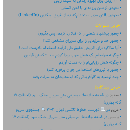
۳۳ روش برای بهبود زندگی به سبک ژاپنی
نحوه‌ی نوشتن رزومه‌ای با لحن انسانی
نحوه‌ی یافتن مدیر استخدام‌کننده از طریق لینکدین (LinkedIn)
آخرین سئوالات
چطور پیشنهاد شغلی را که قبلا رد کردم، پس بگیرم؟
چطور حد و مرزهایم را برای مدیران مشخص کنم؟
آیا مذاکره برای افزایش حقوق طی فرآیند استخدام نادرست است؟
چگونه سرانجام یک شغل خوب پیدا کردم – با شکستن قوانین
چگونه شغل رؤیایی‌ام را به دست آوردم
چطور با نیروهای استخدامی جوان برخورد کنم؟
چند توصیه به کارآفرینانی که ایده‏‏‌‏‏‌هایشان به سرقت رفته
آخرین دیدگاه‌ها
سعید
در
قطعه جاده‌ها: موسیقی متن سریال جنگ سرد (لحظات ۱۷
گانه بهاری)
مریم
در
فهرست خطوط تاکسی تهران ۱۴۰۳
جستجوی سریع
یاسمن
در
قطعه جاده‌ها: موسیقی متن سریال جنگ سرد (لحظات ۱۷
گانه بهاری)