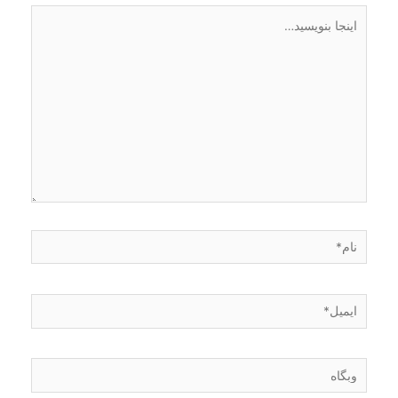
اینجا
بنویسید…
نام*
ایمیل*
وبگاه