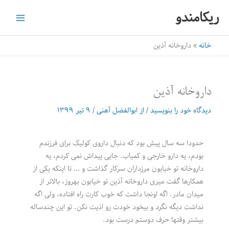
رش
ریکامندو
ه
حتوا
خانه
داروخانه آذین
داروخانه آذین
دیدگاه‌ خود را بنویسید
/ از
ابوالفضل آهنی
/
۹ تیر ۱۳۹۹
حدودا سه سال پیش بود که دنبال داروی کولیک برای فرزندم
بودم، یه دارو خارجی و کمیاب. جایی پیداش نمی کردم، یه
داروخانه تو خیابون مرزداران سرکار گذاشت و … تا اینکه یکی از
همکارها گفت میری داروخانه آذین تو خیابون بهروز، بالاتر از
میدان مادر. اگه اونجا داشت که خوب کارت راه افتاده، ولی اگه
نداشت دیگه نگرد و بیخود خودت رو اذیت نکن. تو این چندساله
بیشتر وقتها حرف دوستم درست بود.