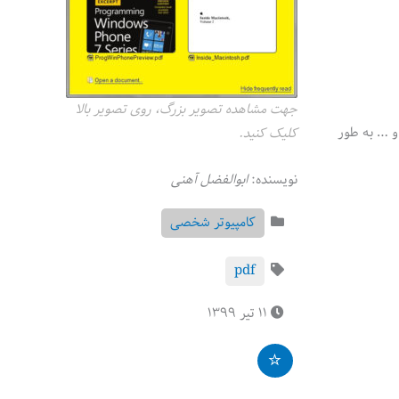
جهت مشاهده تصویر بزرگ، روی تصویر بالا
ر همین چیزهاست که من همیشه این نرم افزار رو به Acrobat Reader و Fox PDF Reader ترجیح میدم و برای بازکردن انواع فرمتهای pdf و … به طور
کلیک کنید.
نویسنده:
ابوالفضل آهنی
کامپیوتر شخصی
pdf
۱۱ تیر ۱۳۹۹