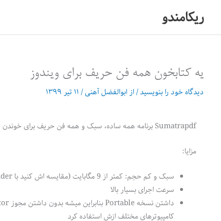
رش
ریکامندو
ه
حتوا
یه کتابخون همه فن حریف برای ویندوز
دیدگاه‌ خود را بنویسید
/ از
ابوالفضل آهنی
/
۱۱ تیر ۱۳۹۹
Sumatrapdf برنامه همه ساده، سبک و همه فن حریف برای خوندن فایلهای pdf هستش که من همیشه بعد از نصب ویندوز روی دستگاه هام، نصبش میکنم.
مزایا:
سبک و کم حجم: کمتر از 9 مگابایت (مقایسه اش کنید با Adobe Reader که بالای 70 مگه)
سرعت اجرای بسیار بالا
کامپیوترهای مختلف ازش استفاده کرد