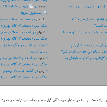
زهایم را برای مدیران مشخص
مریم
در
فهرست خطوط تاکسی تهر
جستجوی سریع
ای افزایش حقوق طی فرآیند
یاسمن
در
قطعه جاده‌ها: موسیق
ست است؟
جنگ سرد (لحظات ۱۷ گانه بهاری)
م یک شغل خوب پیدا کردم – با
شهرام
در
قطعه جاده‌ها: موسیقی
جنگ سرد (لحظات ۱۷ گانه بهاری)
یایی‌ام را به دست آوردم
ابوالفضل آهنی
در
چگونه شغل رؤیا
های استخدامی جوان برخورد کنم؟
دست آوردم
رآفرینانی که ایده‏‏‌‏‏‌هایشان به
سعید
در
قطعه جاده‌ها: موسیقی
جنگ سرد (لحظات ۱۷ گانه بهاری)
آرش
در
قطعه جاده‌ها: موسیقی 
جنگ سرد (لحظات ۱۷ گانه بهاری)
ر خوانندگان قرار بدم و مخاطبانم بتوانند در حدود 2 دقیقه یا کمتر، کل نوشته آن روز را بخوانند.