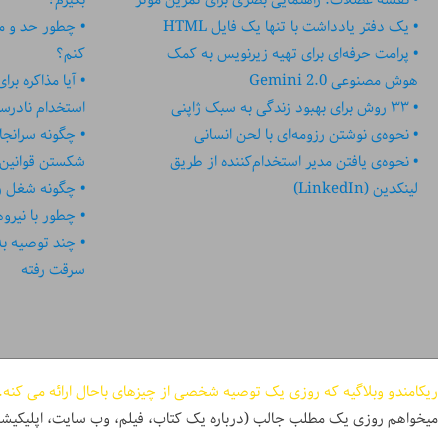
یک دفتر یادداشت با تنها یک فایل HTML
چطور حد و مر
پرامت حرفه‌ای برای تهیه زیرنویس به کمک
کنم؟
هوش مصنوعی Gemini 2.0
آیا مذاکره بر
۳۳ روش برای بهبود زندگی به سبک ژاپنی
استخدام نادر
نحوه‌ی نوشتن رزومه‌ای با لحن انسانی
چگونه سرانجا
نحوه‌ی یافتن مدیر استخدام‌کننده از طریق
شکستن قوانین
لینکدین (LinkedIn)
چگونه شغل رؤ
چطور با نیرو
چند توصیه به کا
سرقت رفته
ریکامندو وبلاگیه که روزی یک توصیه شخصی از چیزهای باحال ارائه می کنه.
میخواهم روزی یک مطلب جالب (درباره یک کتاب، فیلم، وب سایت، اپلیکیشن، پادکست، و ...) در اختیا