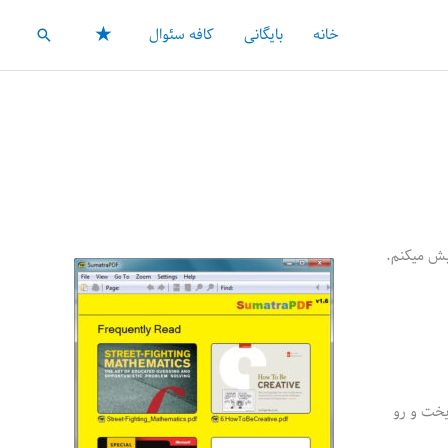
★
خانه
بایگانی
کافه سئوال
جستجو
راین میشه بدون داشتن مجوز administrator ازش استفاده کرد. برای مثال میشه راحت روی یک فلش USB ریخت و رو