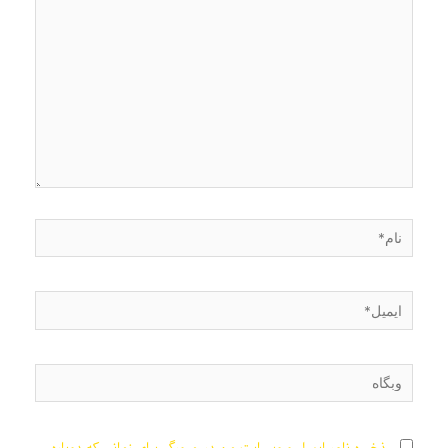
بنویسید…
نام*
ایمیل*
وبگاه