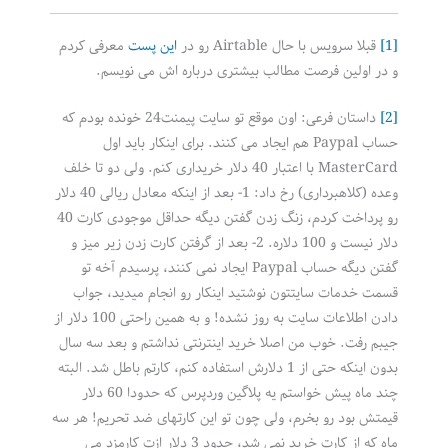
[1]
قبلا سرویس با حال Airtable رو در
این پست
معرفی کردم
و در اولین فرصت مطالب بیشتری درباره اش می نویسم.
[2]
داستان فرعی: اون موقع تو سایت پیمنت24 خونده بودم که
حساب Paypal هم ایجاد می کنند. برای اینکار باید اول
MasterCard با اعتبار 40 دلار خریداری کنم. ولی دو تا خلف
وعده (کلاهبرداری) رخ داد: 1- بعد از اینکه معادل ریالی 40 دلار
رو پرداخت کردم، زنگ زدن گفتن دیگه حداقل موجودی کارت 40
دلار نیست و 100 دلاره. 2- بعد از گرفتن کارت زدن زیر میز و
گفتن دیگه حساب Paypal ایجاد نمی کنند، پرسیدم آخه تو
قسمت خدمات سایتتون نوشتید اینکار رو انجام میدید، جواب
دادن اطلاعات سایت به روز نشده! و به همین راحتی 100 دلار از
جیبم رفت. خوب من اصلا خرید اینترنتی نداشتم و بعد سه سال
بدون اینکه حتی از 1 دلارش استفاده کنم، کارتم باطل شد. البته
چند ماه پیش خواستم یه پلاگین وردپرس که حدودا 60 دلار
قیمتش بود رو بخرم، ولی چون تو این کارتهای ضد تحریم! هر سه
ماه که از کارت خرید نمی شد، حدود 3 دلار ازت کارمزد می