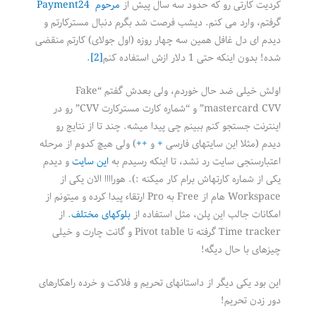
کردیت کارتی رو که حدود سه سال پیش از
مرحوم Payment24
گرفتم، وارد می کنم. دیشب فرصت شد بگرم دنبال مسترکارتم و
دیدم ای دل غافل همین سه چهار روزه (اول جولای) کارتم منقضی
شده! بدون اینکه حتی 1 دلار ازش استفاده کنم
[2]
.
اولش خیلی ضد حال خوردم، ولی بعدش گفتم “Fake
mastercard CVV” و “شماره کارت مسترکارت CVV” رو در
اینترنت جستجو کنم ببینم چی پیدا میشه. چند تا از نتایج رو
دیدم (مثلا این سایتهای فارسی
+
و
++
) ولی هیچ کدوم از مرحله
اعتبارسنجی سایت رد نشد، تا اینکه رسیدم به
این سایت
و دیدم
یکی از شماره کارتهاش برام کار میکنه :). هوراااا الان یکی از
Workspace هام از Free به Pro ارتقاء پیدا کرده و میتونم از
امکانات جالب این پلن، مثل استفاده از
بلوکهای مختلف
. از
Time tracker گرفته تا Pivot table و گانت چارت و خیلی
چیزهای با حال دیگه!
این بود یکی دیگر از داستانهای تحریم و فلاکت و خرده راهکارهای
دور زدن تحریم!