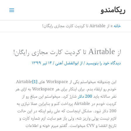
رش
ریکامندو
ه
حتوا
خانه
از Airtable تا کردیت کارت مجازی رایگان!
از Airtable تا کردیت کارت مجازی رایگان!
دیدگاه‌ خود را بنویسید
/ از
ابوالفضل آهنی
/
۱۴ تیر ۱۳۹۹
این چندوقته میخواستم یکی از Workspace های
[1]
Airtable
خودم رو ارتقاء بدم. برای اینکار برای هر Workspace به ازای هر
نفر سالانه باید
200 دلار
شارژ کرد. میخواستم این مبلغ رو از
کردیت خودم در Airtable پرداخت کنم و بنابراین عملا نیازی به
200 دلار نبود. مشکل اینجاست که علی رغم اینکه در این حالت
لازم نیست پولی واریز شه، ولی باز هم سایت ازم شماره کارت و
تاریخ انقضا و CVV میخواست. گفتم میرم خونه و اطلاعات