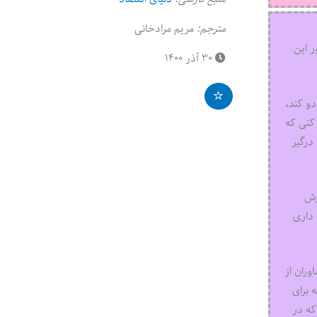
مترجم:
مریم مرادخانی
ر این
۳۰ آذر ۱۴۰۰
دو کند،
 کنی که
درگیر
زش
 داری
وران از
 برای
که در