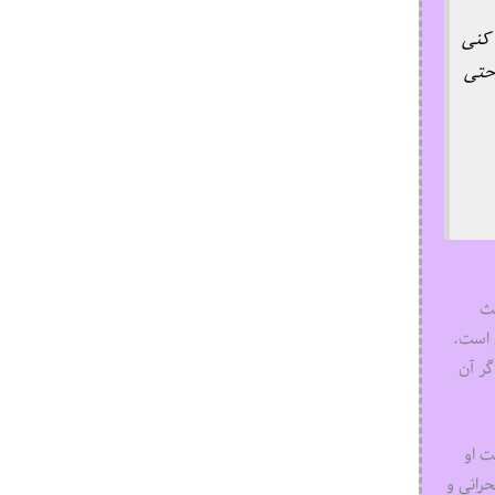
 کنی
 حتی
بث
ی است.
گر آن
ت او
حرانی و