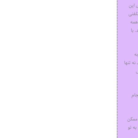
 این
تلفنی
همه
 با
ه
نه تنها
ل
جام
 ممکن
به تو