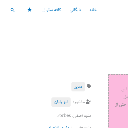
★
خانه
بایگانی
کافه سئوال
جستجو
مدیر
ساس
مل
مشاور:
لیز رایان
حتی از
منبع اصلی:
Forbes
منبع فارسی:
دنیای اقتصاد