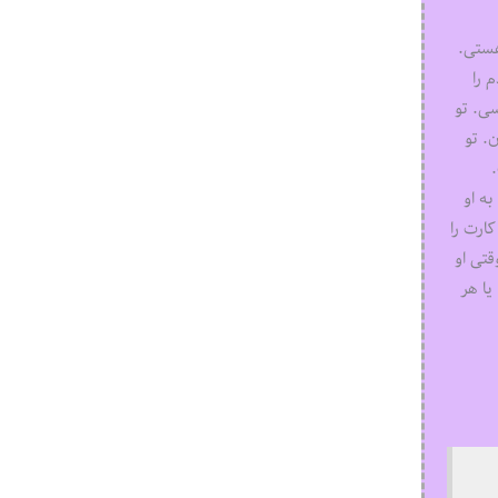
هستی.
 را
ی. تو
. تو
به او
کارت را
قتی او
یا هر