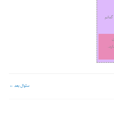
گمانم
ت
رد.
سئوال بعد
←