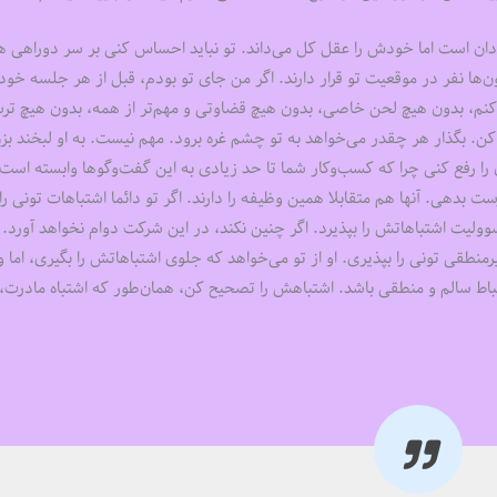
دان است اما خودش را عقل کل می‌داند. تو نباید احساس کنی بر سر دوراهی 
ن‌ها نفر در موقعیت تو قرار دارند. اگر من جای تو بودم، قبل از هر جلسه خودم
کنم، بدون هیچ لحن خاصی، بدون هیچ قضاوتی و مهم‌تر از همه، بدون هیچ ترس
کن. بگذار هر چقدر می‌خواهد به تو چشم غره برود. مهم نیست. به او لبخند بزن
ن را رفع کنی چرا که کسب‌وکار شما تا حد زیادی به این گفت‌وگوها وابسته است.
ست بدهی. آنها هم متقابلا همین وظیفه را دارند. اگر تو دائما اشتباهات تونی را 
وولیت اشتباهاتش را بپذیرد. اگر چنین نکند، در این شرکت دوام نخواهد آورد. 
قی تونی را بپذیری. او از تو می‌خواهد که جلوی اشتباهاتش را بگیری، اما و
باط سالم و منطقی باشد. اشتباهش را تصحیح کن، همان‌طور که اشتباه مادرت، 