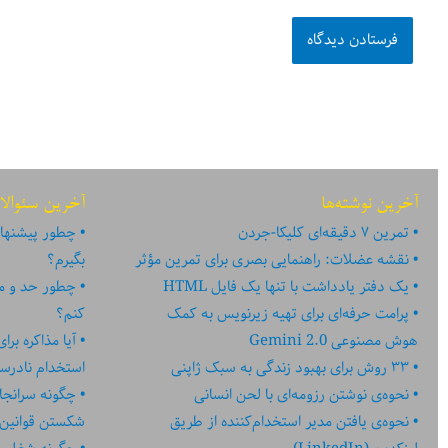
آخرین نوشته‌ها
آخرین سئوالا
تمرین ۷ دقیقه‌ای کلیکا-جردن
چطور پیشنهاد
نقشه عضلات: راهنمایی بصری برای تمرین مؤثر
بگیرم؟
یک دفتر یادداشت با تنها یک فایل HTML
چطور حد و مر
پرامت حرفه‌ای برای تهیه زیرنویس به کمک
کنم؟
هوش مصنوعی Gemini 2.0
آیا مذاکره بر
۳۳ روش برای بهبود زندگی به سبک ژاپنی
استخدام نادر
نحوه‌ی نوشتن رزومه‌ای با لحن انسانی
چگونه سرانجا
نحوه‌ی یافتن مدیر استخدام‌کننده از طریق
شکستن قوانین