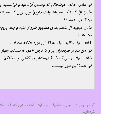
تو: مادر، خاله، خوشحالم که وقتتان آزاد بود و توانستید با
مادر: آزاد؟ ما که همیشه وقت داریم! این تویی که هم
تو: قابلی نداشت!
مادر: بیایید از نقاشی‌های مشهور شروع کنیم و بعد برو
تو: عالیه!
خاله سارا: «کلود مونت» نقاش مورد علاقه من است.
تو: من هم از طرفداران پر و پا قرص «مونه» هستم. چهار 
خاله سارا: مرسی که تلفظ درستش رو گفتی. چه خنگم!
تو: اصلا این طور نیست.
اگر در برخورد با تونی، همان‌قدر جسارت داشته باشی که با خاله‌
نکرده‌ای.