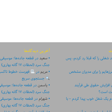
ت
آخرین دیدگاه‌ها
 شغلی را که قبلا رد کردم، پس
سعید
در
قطعه جاده‌ها: موسیقی
جنگ سرد (لحظات ۱۷ گانه بهاری)
زهایم را برای مدیران مشخص
مریم
در
فهرست خطوط تاکسی تهر
جستجوی سریع
ای افزایش حقوق طی فرآیند
یاسمن
در
قطعه جاده‌ها: موسیق
ست است؟
جنگ سرد (لحظات ۱۷ گانه بهاری)
م یک شغل خوب پیدا کردم – با
شهرام
در
قطعه جاده‌ها: موسیقی
جنگ سرد (لحظات ۱۷ گانه بهاری)