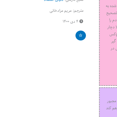
شده به
مترجم:
مریم مرادخانی
 تصحیح
 خودم را
۴ دی ۱۴۰۰
ا دچار
چ‌کس
گیر
ی در
 مجبور
هم کند