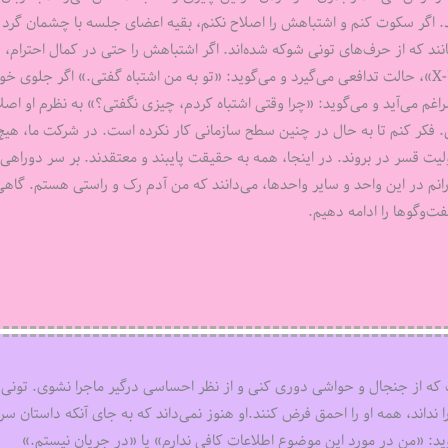
ود. اگر سکوت کنم و اشتباهش را اصلاح نکنم، بقیه اعضای جلسه با چشمان گرد 
مانند که از حرف‌های تونی شوکه شده‌اند. اگر اشتباهش را حتی در کمال احترام،
کنم و بگویم: «تونی، فکر کنم منظورت محصول X-۲۸ است، نه X-۲۷»، حالت تدافعی می‌گیرد و می‌گوید: «تو به من اشتباه گفتی.» اگر جلوی
اغم می‌آید و می‌گوید: «چرا وقتی اشتباه کردم، چیزی نگفتی؟» به نظرم او اصل
ویی. فکر کنم تا به حال در چنین سطح سازمانی کار نکرده است. در شرکت ما، هی
وولیت قسر در بروند. در اینجا، همه به حقیقت پایبند و معتقدند. بر سر دوراهی 
رانم در این واحد و سایر واحدها، می‌دانند که من آدم رک و راستی هستم. گاه
فت‌وگوها را ادامه دهیم.
ت که از جنجال و حواشی دوری کنی و از نظر احساسی درگیر ماجرا نشوی. تونی
نداند، همه او را احمق فرض کنند.او هنوز نمی‌داند که به جای آنکه داستان سر
گوید: «من در مورد این موضوع اطلاعات کافی ندارم» یا «در جریان نیستم.»