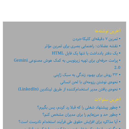
اماکن
متروکه
اتحاد
جماهیر
آخرین نوشته‌ها
شوروی
تمرین ۷ دقیقه‌ای کلیکا-جردن
نقشه عضلات: راهنمایی بصری برای تمرین مؤثر
یک دفتر یادداشت با تنها یک فایل HTML
پرامت حرفه‌ای برای تهیه زیرنویس به کمک هوش مصنوعی Gemini
2.0
۳۳ روش برای بهبود زندگی به سبک ژاپنی
نحوه‌ی نوشتن رزومه‌ای با لحن انسانی
نحوه‌ی یافتن مدیر استخدام‌کننده از طریق لینکدین (LinkedIn)
آخرین سئوالات
چطور پیشنهاد شغلی را که قبلا رد کردم، پس بگیرم؟
چطور حد و مرزهایم را برای مدیران مشخص کنم؟
آیا مذاکره برای افزایش حقوق طی فرآیند استخدام نادرست است؟
چگونه سرانجام یک شغل خوب پیدا کردم – با شکستن قوانین