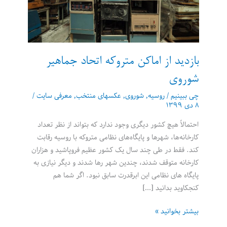
بازدید از اماکن متروکه اتحاد جماهیر
شوروی
چی ببینیم
/
روسیه
,
شوروی
,
عکسهای منتخب
,
معرفی سایت
/
۸ دی ۱۳۹۹
احتمالاً هیچ کشور دیگری وجود ندارد که بتواند از نظر تعداد
کارخانه‌ها، شهرها و پایگاه‌های نظامی متروکه با روسیه رقابت
کند. فقط در طی چند سال یک کشور عظیم فروپاشید و هزاران
کارخانه متوقف شدند، چندین شهر رها شدند و دیگر نیازی به
پایگاه های نظامی این ابرقدرت سابق نبود. اگر شما هم
کنجکاوید بدانید […]
بازدید
بیشتر بخوانید »
از