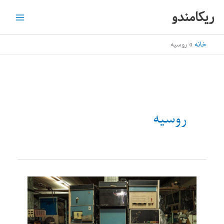
رش
ریکامندو
ه
حتوا
خانه
روسیه
روسیه