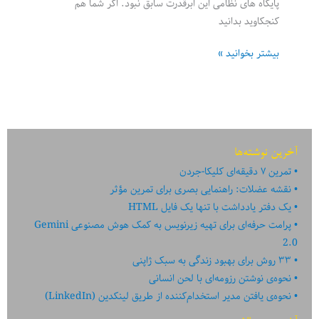
پایگاه های نظامی این ابرقدرت سابق نبود. اگر شما هم
کنجکاوید بدانید
بازدید
بیشتر بخوانید »
از
اماکن
متروکه
اتحاد
جماهیر
آخرین نوشته‌ها
شوروی
تمرین ۷ دقیقه‌ای کلیکا-جردن
نقشه عضلات: راهنمایی بصری برای تمرین مؤثر
یک دفتر یادداشت با تنها یک فایل HTML
پرامت حرفه‌ای برای تهیه زیرنویس به کمک هوش مصنوعی Gemini
2.0
۳۳ روش برای بهبود زندگی به سبک ژاپنی
نحوه‌ی نوشتن رزومه‌ای با لحن انسانی
نحوه‌ی یافتن مدیر استخدام‌کننده از طریق لینکدین (LinkedIn)