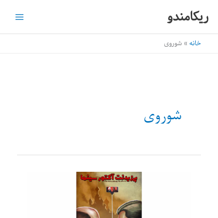
رش
ریکامندو
ه
حتوا
خانه
شوروی
شوروی