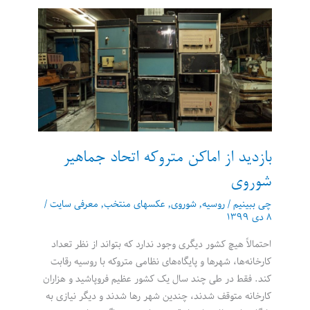
دهه
1960
شوروی
بازدید از اماکن متروکه اتحاد جماهیر
شوروی
چی ببینیم
/
روسیه
,
شوروی
,
عکسهای منتخب
,
معرفی سایت
/
۸ دی ۱۳۹۹
احتمالاً هیچ کشور دیگری وجود ندارد که بتواند از نظر تعداد
کارخانه‌ها، شهرها و پایگاه‌های نظامی متروکه با روسیه رقابت
کند. فقط در طی چند سال یک کشور عظیم فروپاشید و هزاران
کارخانه متوقف شدند، چندین شهر رها شدند و دیگر نیازی به