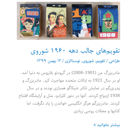
«پرزیدنت
آکتور
سینما»
و
سه
سئوال
در
تقویم‌های جالب دهه 1960 شوروی
مورد
طراحی
/
تقویم
,
شوروی
,
نوستالژی
/
۱۲ بهمن ۱۳۹۹
این
فیلم
مادربزرگ من (1901–2008) در گرودنو بلاروس به دنیا آمد.
او در سال 1921 به ایالات متحده مهاجرت کرد. مادربزرگ و
پدربزرگم در نمایش تئاتر شیکاگو همبازی بودند و در سال
1938 ازدواج کردند. آنها در دنور کلرادو، متل و آرایشگاه افتتاح
کردند. مادربزرگم هرگز انگلیسی خواندن را یاد نگرفت، اما
کتابها و مجلات روسی زیادی
تقویم‌های
بیشتر بخوانید »
جالب