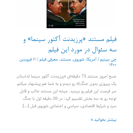
فیلم مستند «پرزیدنت آکتور سینما» و
سه سئوال در مورد این فیلم
چی ببینیم
/
آمریکا
,
شوروی
,
مستند
,
معرفی فیلم
/
۱۱ فروردین
۱۴۰۰
صبح امروز مستند 73 دقیقه‌ای «پرزیدنت آکتور سینما (داستان
یک پیروزی بدون جنگ)» رو دیدم و به شما هم پیشنهاد میکنم
سر فرصت این فیلم رو ببینید. میشه این مستند جالب و قابل
توجه رو به سه بخش تقسیم کرد: در 20 دقیقه اول با جنگ
سرد و شرایط اقتصادی، سیاسی و اجتماعی شوروی قبل […]
فیلم
بیشتر بخوانید »
مستند