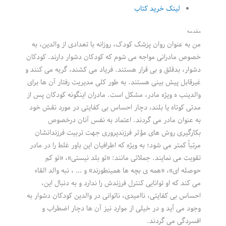
لینک خرید کتاب
مقدمه
من به عنوان روان پزشک کودک، روزانه با تعدادی از والدین، به
خصوص مادرانی مواجه می شوم که کودکان دشوار دارند. کودکان
دشوار، بدقلق و بی قرار هستند. فریاد می کشند، گریه می کنند و
غیرقابل پیش بینی هستند. به طور کلی مدیریت رفتار آن ها برای
والدینب ه ویژه مادر، مشکل است. مادران اینگونه کودکان پس از
مدتی کوتاه یا بلند، دچار احساس بی کفایتی در مورد نقش خود
به عنوان مادر می گردند. اعتماد به نفس آنان درخصوص
بکارگیری روش های مؤثر فرزندپروری جهت تربیت فرزندانشان
مرتباً کمتر می شود؛ به ویژه که اطرافیان این باور غلط را در مادر
تقویت می نمایند. جملاتی مانند: «تو بلد نیستی»، «تو کم
حوصله ای»، «همه ی بچه ها همینطورند» و … ، نبه والد القاء
می کند که او توانایی کنترل فرزندش را ندارد و به دنبال این،
احساس بی کفایتی، ناامیدی، ناتوانی در والدین کودکان دشوار به
وجود می آید و در خیلی از موارد نیز آن ها دچار اضطراب و
افسردگی می گردند.