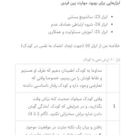
ابزارهایی برای بهبود مهارت بین فردی
ابزار 23- ساندویچ بستنی
ابزار 24- شیوه ارتباطی همادف عدم
ابزار 25- آموزش مسئولیت و همکاری
خلاصه من از ابزار 10 (جهت ایجاد اعتماد به نفس در کودک)
ابزار 10: ارزش دهی به کودک
مداوما به کودک اطمینان دهیم که طرف او هستیم
و نقاط قوتش را می بینیم، خصوصا وقتی که
تعارضی وجود داره و کودک رفتار نامناسبی داشته
وقتی کودک میخواد صحبت کنه براش وقت
1
بگذارید، و در شرایطی که کودک آمادگی گوش
دادن نداره براش سخنرانی نکنید. (گام 2 تا 4)
یافتن و بیان یک نکته مثبت در موقعیت موجود
✔ می دونم که میخواستی در امتحان علوم نمره