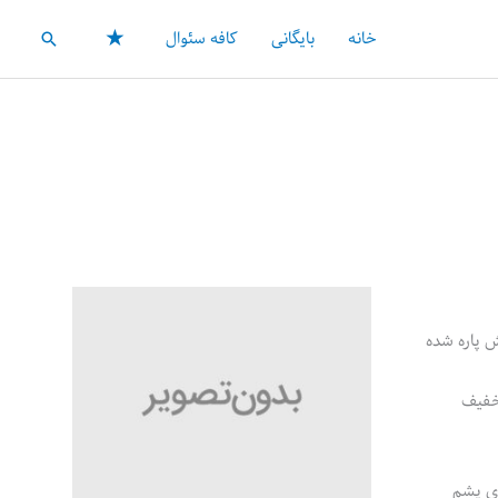
★
خانه
بایگانی
کافه سئوال
جستجو
 پاره شده
تخفیف
ری پشم