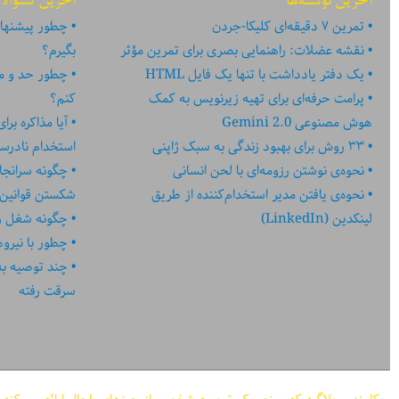
آخرین نوشته‌ها
آخرین سئوالا
تمرین ۷ دقیقه‌ای کلیکا-جردن
چطور پیشنهاد
نقشه عضلات: راهنمایی بصری برای تمرین مؤثر
بگیرم؟
یک دفتر یادداشت با تنها یک فایل HTML
چطور حد و مر
پرامت حرفه‌ای برای تهیه زیرنویس به کمک
کنم؟
هوش مصنوعی Gemini 2.0
آیا مذاکره بر
۳۳ روش برای بهبود زندگی به سبک ژاپنی
استخدام نادر
نحوه‌ی نوشتن رزومه‌ای با لحن انسانی
چگونه سرانجا
نحوه‌ی یافتن مدیر استخدام‌کننده از طریق
شکستن قوانین
لینکدین (LinkedIn)
چگونه شغل رؤ
چطور با نیرو
چند توصیه به کا
سرقت رفته