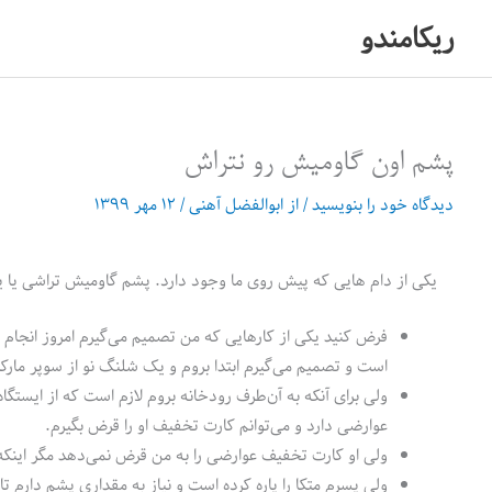
رش
ریکامندو
ه
حتوا
پشم اون گاومیش رو نتراش
دیدگاه‌ خود را بنویسید
/ از
ابوالفضل آهنی
/
۱۲ مهر ۱۳۹۹
یکی از دام هایی که پیش روی ما وجود دارد. پشم گاومیش تراشی یا یاک شیوینگ (Yak shaving) است. با یک مثال 
فرض کنید یکی از کارهایی که من تصمیم می‌گیرم امروز انج
است و تصمیم می‌گیرم ابتدا بروم و یک شلنگ نو از سوپر مار
ولی برای آنکه به آن‌طرف رودخانه بروم لازم است که از ایستگ
عوارضی دارد و می‌توانم کارت تخفیف او را قرض بگیرم.
ولی او کارت تخفیف عوارضی را به من قرض نمی‌دهد مگر اینکه من
ولی پسرم متکا را پاره کرده است و نیاز به مقداری پشم دارم تا