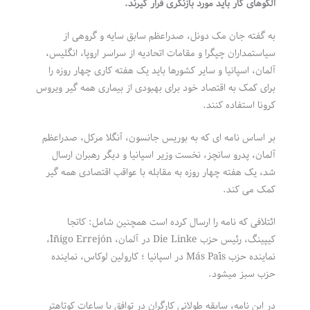
الگوهای کار باید مورد بازنگری قرار گیرند.
به گفته جان مک دونل، صدراعظم سابق سایه و گروهی از
سیاستمداران چپگرا و مقامات اتحادیه از سراسر اروپا، انگلیس،
آلمان، اسپانیا و سایر کشورها باید یک هفته کاری چهار روزه را
برای کمک به اقتصاد خود برای بهبودی از بیماری همه گیر ویروس
کرونا استفاده کنند.
بر اساس نامه ای که به بوریس جانسون، آنگلا مرکل، صدراعظم
آلمان، پدرو سانچز، نخست وزیر اسپانیا و دیگر رهبران ارسال
شد، یک هفته چهار روزه به مقابله با عواقب اقتصادی همه گیر
کمک می کند.
ائتلافی که نامه را ارسال کرده است همچنین شامل: کاتجا
کیپینگ، رئیس حزب Die Linke در آلمان، Íñigo Errejón،
نماینده حزب Más País در اسپانیا ؛ کارولین لوکاس، نماینده
حزب سبز میشود.
در این نامه، سابقه طولانی کارگران در توافق با ساعات کوتاهتر