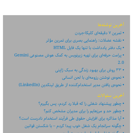
آخرین نوشته‌ها
تمرین ۷ دقیقه‌ای کلیکا-جردن
نقشه عضلات: راهنمایی بصری برای تمرین مؤثر
یک دفتر یادداشت با تنها یک فایل HTML
پرامت حرفه‌ای برای تهیه زیرنویس به کمک هوش مصنوعی Gemini
2.0
۳۳ روش برای بهبود زندگی به سبک ژاپنی
نحوه‌ی نوشتن رزومه‌ای با لحن انسانی
نحوه‌ی یافتن مدیر استخدام‌کننده از طریق لینکدین (LinkedIn)
آخرین سئوالات
چطور پیشنهاد شغلی را که قبلا رد کردم، پس بگیرم؟
چطور حد و مرزهایم را برای مدیران مشخص کنم؟
آیا مذاکره برای افزایش حقوق طی فرآیند استخدام نادرست است؟
چگونه سرانجام یک شغل خوب پیدا کردم – با شکستن قوانین