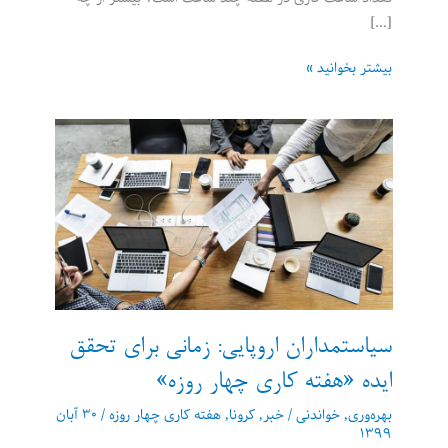
[…]
حداکثر
بیشتر بخوانید »
چند
ساعت
در
هفته
کار
کنیم
تا
به
سلامت‌مان
آسیب
نزنیم؟
سیاستمداران اروپایی: زمانی برای تحقق
ایده «هفته کاری چهار روزه»
بهره‌وری
,
خواندنی
/
خبر
,
کرونا
,
هفته کاری چهار روزه
/
۳۰ آبان
۱۳۹۹