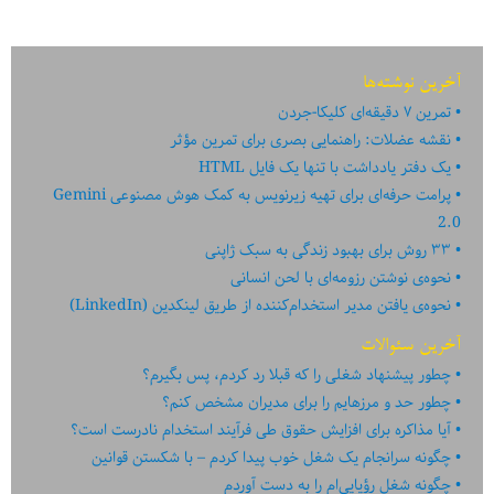
با
صدای
احسانو
آخرین نوشته‌ها
تمرین ۷ دقیقه‌ای کلیکا-جردن
نقشه عضلات: راهنمایی بصری برای تمرین مؤثر
یک دفتر یادداشت با تنها یک فایل HTML
پرامت حرفه‌ای برای تهیه زیرنویس به کمک هوش مصنوعی Gemini
2.0
۳۳ روش برای بهبود زندگی به سبک ژاپنی
نحوه‌ی نوشتن رزومه‌ای با لحن انسانی
نحوه‌ی یافتن مدیر استخدام‌کننده از طریق لینکدین (LinkedIn)
آخرین سئوالات
چطور پیشنهاد شغلی را که قبلا رد کردم، پس بگیرم؟
چطور حد و مرزهایم را برای مدیران مشخص کنم؟
آیا مذاکره برای افزایش حقوق طی فرآیند استخدام نادرست است؟
چگونه سرانجام یک شغل خوب پیدا کردم – با شکستن قوانین
چگونه شغل رؤیایی‌ام را به دست آوردم