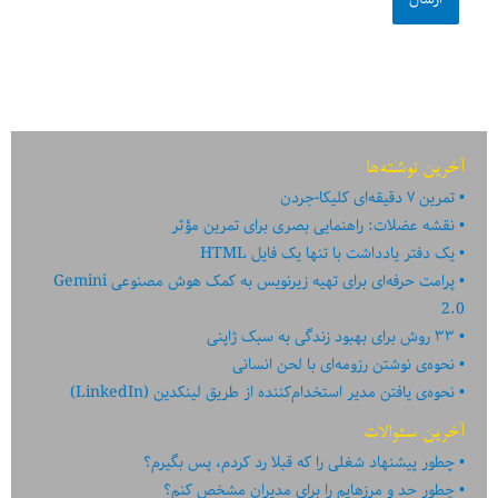
آخرین نوشته‌ها
تمرین ۷ دقیقه‌ای کلیکا-جردن
نقشه عضلات: راهنمایی بصری برای تمرین مؤثر
یک دفتر یادداشت با تنها یک فایل HTML
پرامت حرفه‌ای برای تهیه زیرنویس به کمک هوش مصنوعی Gemini
2.0
۳۳ روش برای بهبود زندگی به سبک ژاپنی
نحوه‌ی نوشتن رزومه‌ای با لحن انسانی
نحوه‌ی یافتن مدیر استخدام‌کننده از طریق لینکدین (LinkedIn)
آخرین سئوالات
چطور پیشنهاد شغلی را که قبلا رد کردم، پس بگیرم؟
چطور حد و مرزهایم را برای مدیران مشخص کنم؟