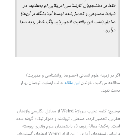
فقط بر دانشجویان کارشناسی امریکایی (و به‌علاوه، در
شرایط مصنوعی و تحمیل‌شده توسط آزمایشگاه بر آن‌ها)
صادق باشد. این واقعیت لاجرم باید زنگ خطر را به صدا
درآورد.
اگر در زمینه علوم انسانی (خصوصا روانشناسی و مدیریت)
مطالعه می‌کنید، خوندن
این مقاله
جالب ازسایت ترجمان رو از
دست ندید.
توضیح: کلمه عجیب سرواژۀ Weird از معادل انگلیسی واژه‌های
«غربی، تحصیل‌کرده، صنعتی، ثروتمند و دموکراتیک» گرفته شده
است. به‌گفتۀ مقالۀ ردیف 3، دانشمندان علوم رفتاری پیوسته
براساس نمونه‌های آماری از این افراد Weird ادعاهای گسترده‌ای