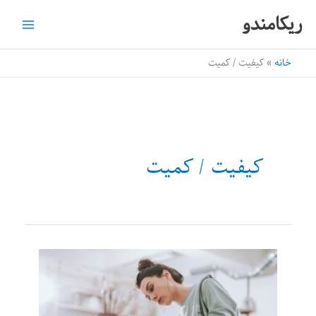
رش
ریکامندو
ه
حتوا
خانه
کیفیت / کمیت
کیفیت / کمیت