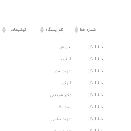
خط
فرهنگسرا
۲۴٫۶
صادقیه
22
۲
(تهرانپارس)
آزادگان
خط
قائم (شمال
۲۶ (۲۴
۳۳٫۷
(جنوب
شماره خط
نام ایستگاه
توضیحات
۳
شرق)
فعال)
غرب)
خط 1 یک
تجریش
ارم سبز
خط
۲۱٫۰
(بلوار
کلاهدوز
19
خط 1 یک
قیطریه
۴
فردوس)
خط 1 یک
شهید صدر
شهر
خط
خط 1 یک
قلهک
۶۷٫۵
صادقیه
جدید
12
۵
هشتگرد
خط 1 یک
دکتر شریعتی
کوهسار
خط 1 یک
میرداماد
خط
۳۸ (۱۶٫۵
حرم
(شهرک
۳۱ (۱۰
۶
فعال)
عبدالعظیم
او پی
فعال)
خط 1 یک
شهید حقانی
جی)
خط 1 یک
شهید همت