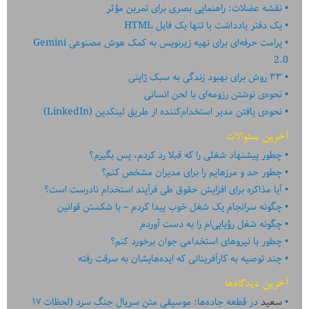
نقشه عضلات: راهنمایی بصری برای تمرین مؤثر
یک دفتر یادداشت با تنها یک فایل HTML
پرامت حرفه‌ای برای تهیه زیرنویس به کمک هوش مصنوعی Gemini
2.0
۳۳ روش برای بهبود زندگی به سبک ژاپنی
نحوه‌ی نوشتن رزومه‌ای با لحن انسانی
نحوه‌ی یافتن مدیر استخدام‌کننده از طریق لینکدین (LinkedIn)
آخرین سئوالات
چطور پیشنهاد شغلی را که قبلا رد کردم، پس بگیرم؟
چطور حد و مرزهایم را برای مدیران مشخص کنم؟
آیا مذاکره برای افزایش حقوق طی فرآیند استخدام نادرست است؟
چگونه سرانجام یک شغل خوب پیدا کردم – با شکستن قوانین
چگونه شغل رؤیایی‌ام را به دست آوردم
چطور با نیروهای استخدامی جوان برخورد کنم؟
چند توصیه به کارآفرینانی که ایده‏‏‌‏‏‌هایشان به سرقت رفته
آخرین دیدگاه‌ها
سعید
در
قطعه جاده‌ها: موسیقی متن سریال جنگ سرد (لحظات ۱۷