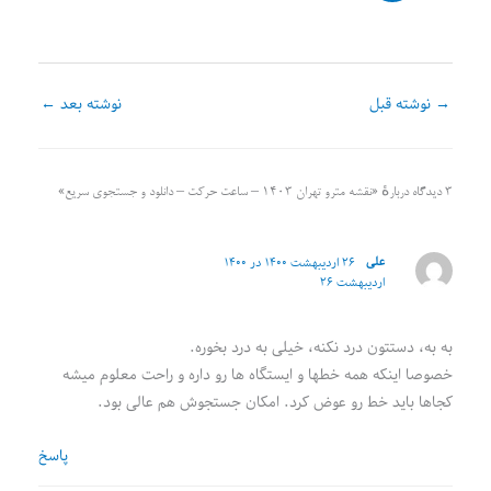
→
نوشته قبل
نوشته بعد
←
۳ دیدگاه دربارهٔ «نقشه مترو تهران 1403 – ساعت حرکت – دانلود و جستجوی سریع»
علی
۲۶ اردیبهشت ۱۴۰۰ در ۱۴۰۰
اردیبهشت ۲۶
به به، دستتون درد نکنه، خیلی به درد بخوره.
خصوصا اینکه همه خطها و ایستگاه ها رو داره و راحت معلوم میشه
کجاها باید خط رو عوض کرد. امکان جستجوش هم عالی بود.
پاسخ